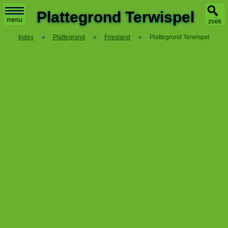
X
Plattegrond Terwispel
menu
zoek
Index
»
Plattegrond
»
Friesland
»
Plattegrond Terwispel