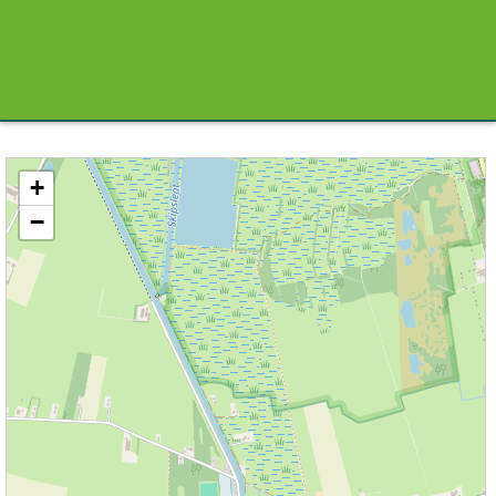
Kaart / Plattegrond Terwispel centrum
+
−