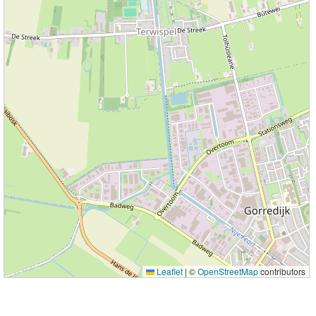
Leaflet
|
©
OpenStreetMap
contributors