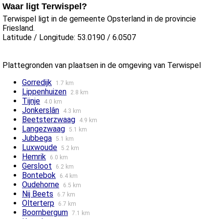
Waar ligt Terwispel?
Terwispel ligt in de gemeente Opsterland in de provincie
Friesland.
Latitude / Longitude: 53.0190 / 6.0507
Plattegronden van plaatsen in de omgeving van Terwispel
Gorredijk
1.7 km
Lippenhuizen
2.8 km
Tijnje
4.0 km
Jonkerslân
4.3 km
Beetsterzwaag
4.9 km
Langezwaag
5.1 km
Jubbega
5.1 km
Luxwoude
5.2 km
Hemrik
6.0 km
Gersloot
6.2 km
Bontebok
6.4 km
Oudehorne
6.5 km
Nij Beets
6.7 km
Olterterp
6.7 km
Boornbergum
7.1 km