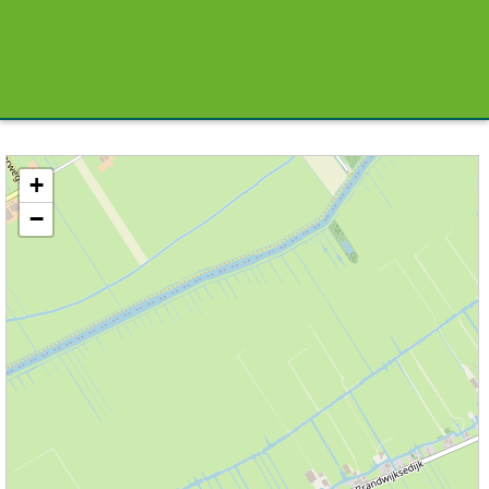
Kaart / Plattegrond Brandwijk centrum
+
−