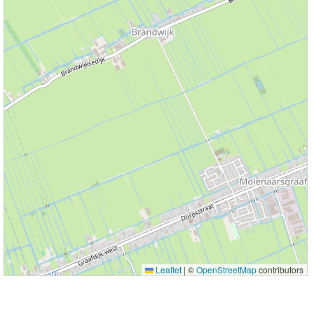
Leaflet
|
©
OpenStreetMap
contributors