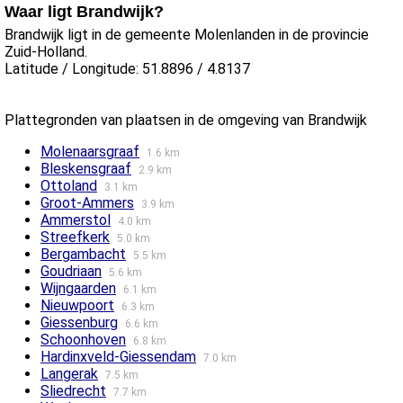
Waar ligt Brandwijk?
Brandwijk ligt in de gemeente Molenlanden in de provincie
Zuid-Holland.
Latitude / Longitude: 51.8896 / 4.8137
Plattegronden van plaatsen in de omgeving van Brandwijk
Molenaarsgraaf
1.6 km
Bleskensgraaf
2.9 km
Ottoland
3.1 km
Groot-Ammers
3.9 km
Ammerstol
4.0 km
Streefkerk
5.0 km
Bergambacht
5.5 km
Goudriaan
5.6 km
Wijngaarden
6.1 km
Nieuwpoort
6.3 km
Giessenburg
6.6 km
Schoonhoven
6.8 km
Hardinxveld-Giessendam
7.0 km
Langerak
7.5 km
Sliedrecht
7.7 km