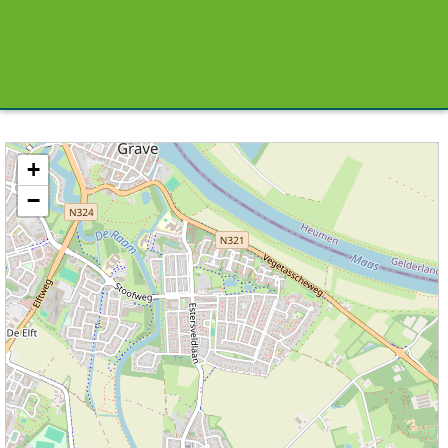
Kaart / Plattegrond Escharen centrum
+
−