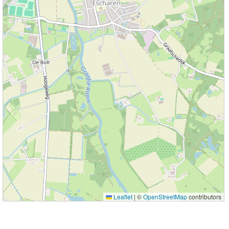
Leaflet
|
©
OpenStreetMap
contributors