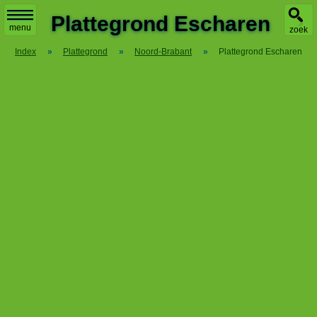
X
Plattegrond Escharen
menu
zoek
Index
»
Plattegrond
»
Noord-Brabant
»
Plattegrond Escharen