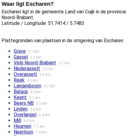
Waar ligt Escharen?
Escharen ligt in de gemeente Land van Cuijk in de provincie
Noord-Brabant.
Latitude / Longitude: 51.7414 / 5.7483
Plattegronden van plaatsen in de omgeving van Escharen
Grave
2.1 km
Gassel
2.2 km
Velp Noord-Brabant
3.1 km
Nederasselt
3.6 km
Overasselt
3.6 km
Reek
4.5 km
Langenboom
4.7 km
Balgoij
4.9 km
Keent
5.2 km
Beers NB
5.5 km
Linden
5.6 km
Overlangel
6.4 km
Mill
6.6 km
Heumen
7.1 km
Neerloon
7.4 km