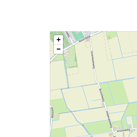
Kaart / Plattegrond Dirksland centrum
+
−