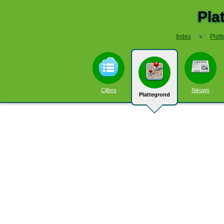
Pla
Index
»
Plat
Cijfers
Nieuws
Plattegrond