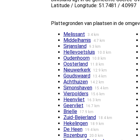
Latitude / Longitude: 51.7481 / 4.0997
Plattegronden van plaatsen in de omgevi
Melissant
3.4 km
Middelharnis
4.7 km
Sirjansland
9.3 km
Hellevoetsluis
10.0 km
Oudenhoorn
10.8 km
Oosterland
11.8 km
Nieuwerkerk
12.9 km
Goudswaard
13.4 km
Achthuizen
14.2 km
Simonshaven
15.4 km
Vierpolders
15.6 km
Heenvliet
16.3 km
Geervliet
16.7 km
Brielle
17.9 km
Zuid-Beijerland
18.4 km
Hekelingen
18.9 km
De Heen
19.4 km
Rozenburg
20.0 km