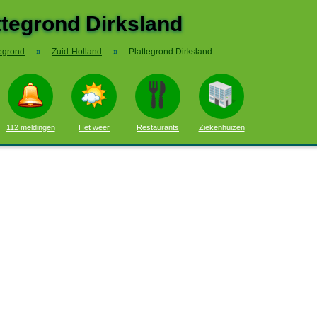
ttegrond Dirksland
tegrond
»
Zuid-Holland
»
Plattegrond Dirksland
112 meldingen
Het weer
Restaurants
Ziekenhuizen