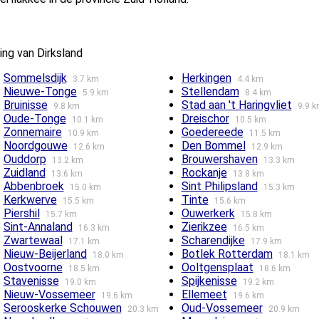
ng van Dirksland
Sommelsdijk
Herkingen
3.7 km
4.4 km
Nieuwe-Tonge
Stellendam
5.9 km
8.4 km
Bruinisse
Stad aan 't Haringvliet
9.8 km
9.9 
Oude-Tonge
Dreischor
10.1 km
10.5 km
Zonnemaire
Goedereede
10.9 km
11.5 km
Noordgouwe
Den Bommel
12.6 km
12.9 km
Ouddorp
Brouwershaven
13.2 km
13.3 km
Zuidland
Rockanje
13.6 km
13.8 km
Abbenbroek
Sint Philipsland
15.0 km
15.3 km
Kerkwerve
Tinte
15.5 km
15.6 km
Piershil
Ouwerkerk
15.7 km
15.8 km
Sint-Annaland
Zierikzee
16.3 km
16.5 km
Zwartewaal
Scharendijke
17.1 km
17.9 km
Nieuw-Beijerland
Botlek Rotterdam
18.0 km
18.1 km
Oostvoorne
Ooltgensplaat
18.5 km
18.6 km
Stavenisse
Spijkenisse
19.0 km
19.2 km
Nieuw-Vossemeer
Ellemeet
19.6 km
19.6 km
Serooskerke Schouwen
Oud-Vossemeer
20.3 km
20.9 km