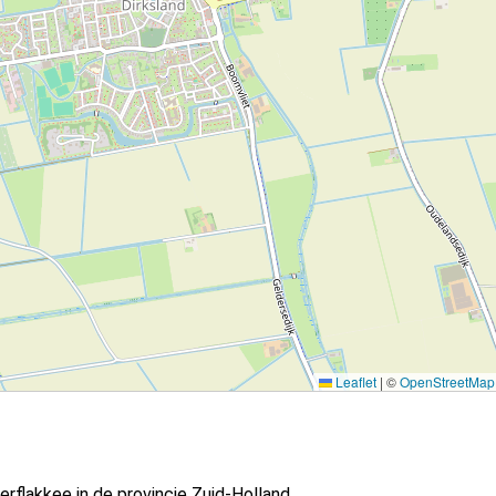
Leaflet
|
©
OpenStreetMap
rflakkee in de provincie Zuid-Holland.