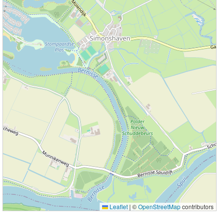
Leaflet
|
©
OpenStreetMap
contributors