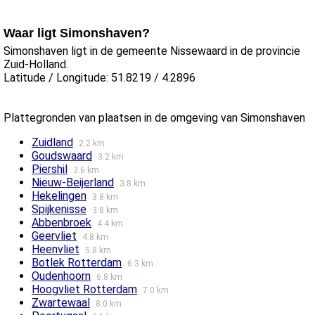
Waar ligt Simonshaven?
Simonshaven ligt in de gemeente Nissewaard in de provincie
Zuid-Holland.
Latitude / Longitude: 51.8219 / 4.2896
Plattegronden van plaatsen in de omgeving van Simonshaven
Zuidland
2.2 km
Goudswaard
3.2 km
Piershil
3.6 km
Nieuw-Beijerland
3.8 km
Hekelingen
3.8 km
Spijkenisse
3.8 km
Abbenbroek
4.4 km
Geervliet
4.8 km
Heenvliet
5.8 km
Botlek Rotterdam
6.3 km
Oudenhoorn
6.8 km
Hoogvliet Rotterdam
7.0 km
Zwartewaal
8.0 km