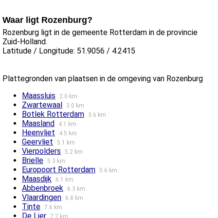
Waar ligt Rozenburg?
Rozenburg ligt in de gemeente Rotterdam in de provincie
Zuid-Holland.
Latitude / Longitude: 51.9056 / 4.2415
Plattegronden van plaatsen in de omgeving van Rozenburg
Maassluis
2.0 km
Zwartewaal
3.0 km
Botlek Rotterdam
3.6 km
Maasland
4.1 km
Heenvliet
4.5 km
Geervliet
5.1 km
Vierpolders
5.2 km
Brielle
5.3 km
Europoort Rotterdam
5.6 km
Maasdijk
6.1 km
Abbenbroek
6.3 km
Vlaardingen
6.8 km
Tinte
7.6 km
De Lier
7.7 km