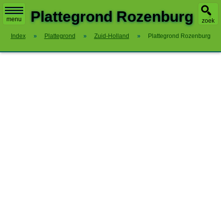
X
Plattegrond Rozenburg
menu
zoek
Index
»
Plattegrond
»
Zuid-Holland
»
Plattegrond Rozenburg