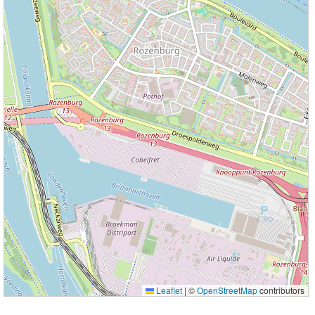
Leaflet
|
©
OpenStreetMap
contributors