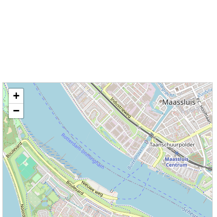
Kaart / Plattegrond Rozenburg centrum
+
−