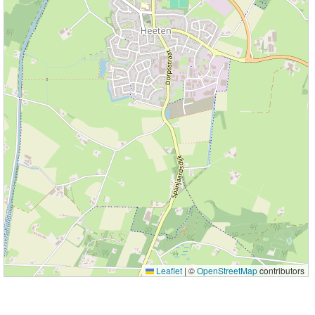
Leaflet
|
©
OpenStreetMap
contributors