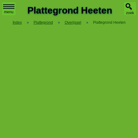
X
Plattegrond Heeten
menu
zoek
Index
»
Plattegrond
»
Overijssel
»
Plattegrond Heeten