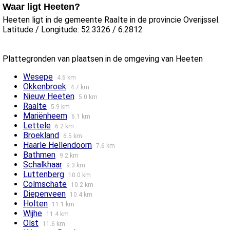
Waar ligt Heeten?
Heeten ligt in de gemeente Raalte in de provincie Overijssel.
Latitude / Longitude: 52.3326 / 6.2812
Plattegronden van plaatsen in de omgeving van Heeten
Wesepe
4.6 km
Okkenbroek
4.7 km
Nieuw Heeten
5.0 km
Raalte
5.9 km
Mariënheem
6.1 km
Lettele
6.2 km
Broekland
6.5 km
Haarle Hellendoorn
7.6 km
Bathmen
9.2 km
Schalkhaar
9.3 km
Luttenberg
10.0 km
Colmschate
10.2 km
Diepenveen
10.4 km
Holten
11.1 km
Wijhe
11.4 km
Olst
11.6 km