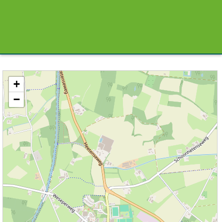
Kaart / Plattegrond Heeten centrum
+
−