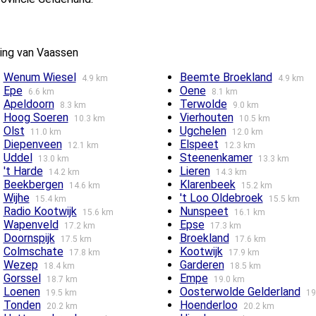
ing van Vaassen
Wenum Wiesel
Beemte Broekland
4.9 km
4.9 km
Epe
Oene
6.6 km
8.1 km
Apeldoorn
Terwolde
8.3 km
9.0 km
Hoog Soeren
Vierhouten
10.3 km
10.5 km
Olst
Ugchelen
11.0 km
12.0 km
Diepenveen
Elspeet
12.1 km
12.3 km
Uddel
Steenenkamer
13.0 km
13.3 km
't Harde
Lieren
14.2 km
14.3 km
Beekbergen
Klarenbeek
14.6 km
15.2 km
Wijhe
't Loo Oldebroek
15.4 km
15.5 km
Radio Kootwijk
Nunspeet
15.6 km
16.1 km
Wapenveld
Epse
17.2 km
17.3 km
Doornspijk
Broekland
17.5 km
17.6 km
Colmschate
Kootwijk
17.8 km
17.9 km
Wezep
Garderen
18.4 km
18.5 km
Gorssel
Empe
18.7 km
19.0 km
Loenen
Oosterwolde Gelderland
19.5 km
19
Tonden
Hoenderloo
20.2 km
20.2 km