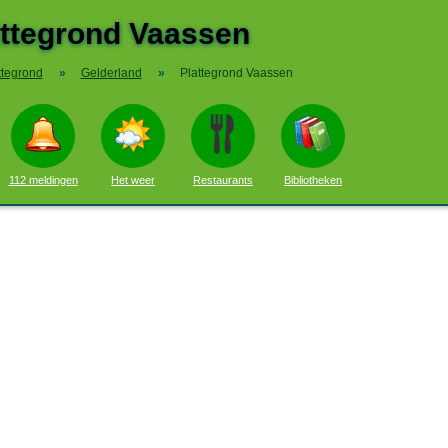
attegrond Vaassen
ttegrond
»
Gelderland
»
Plattegrond Vaassen
112 meldingen
Het weer
Restaurants
Bibliotheken