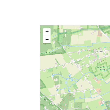
Kaart / Plattegrond Vaassen centrum
+
−