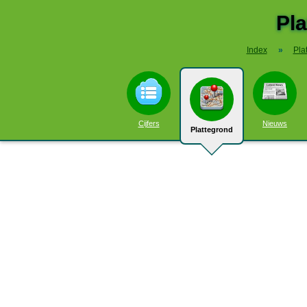
Pl
Index
»
Pla
Cijfers
Nieuws
Plattegrond