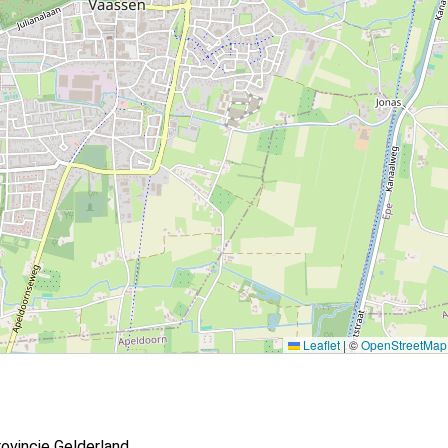
Leaflet
|
©
OpenStreetMap
ovincie Gelderland.