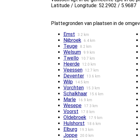
Latitude / Longitude: 52.2902 / 5.9687
Plattegronden van plaatsen in de omgev
Emst
3.2 km
Nijbroek
6.4 km
Teuge
8.2 km
Welsum
9.9 km
Twello
10.7 km
Heerde
12.0 km
Veessen
12.7 km
Deventer
13.6 km
Wilp
14.5 km
Vorchten
15.3 km
Schalkhaar
15.6 km
Marle
16.9 km
Wesepe
17.3 km
Voorst
17.8 km
Oldebroek
17.9 km
Hulshorst
18.6 km
Elburg
19.3 km
Joppe
20.0 km