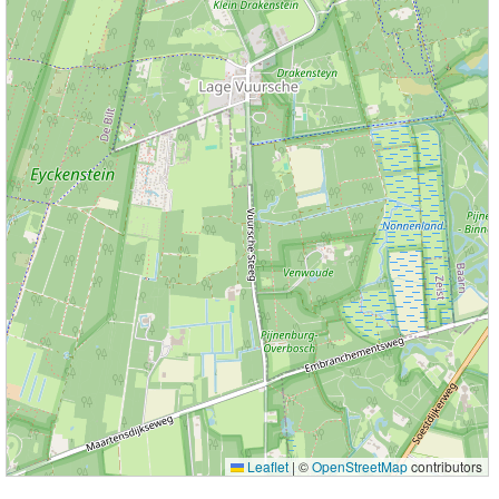
Leaflet
|
©
OpenStreetMap
contributors