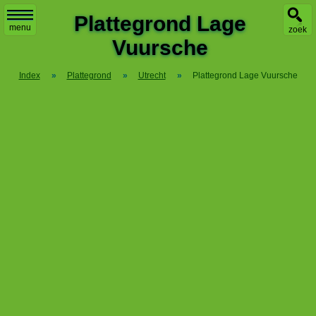
X
Plattegrond Lage
menu
zoek
Vuursche
Index
»
Plattegrond
»
Utrecht
»
Plattegrond Lage Vuursche