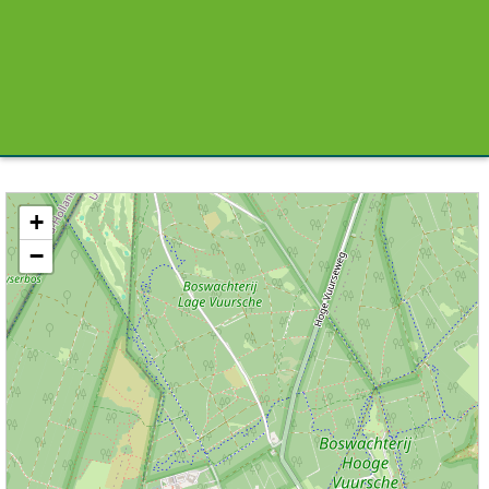
Kaart / Plattegrond Lage Vuursche centrum
+
−