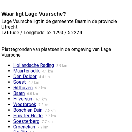
Waar ligt Lage Vuursche?
Lage Vuursche ligt in de gemeente Baarn in de provincie
Utrecht.
Latitude / Longitude: 52.1793 / 5.2224
Plattegronden van plaatsen in de omgeving van Lage
Vuursche
Hollandsche Rading
2.9 km
Maartensdijk
4.1 km
Den Dolder
4.4 km
Soest
4.7 km
Bilthoven
5.7 km
Baarn
6.0 km
Hilversum
6.1 km
Westbroek
7.3 km
Bosch en Duin
7.6 km
Huis ter Heide
7.7 km
Soesterberg
7.7 km
Groenekan
7.9 km