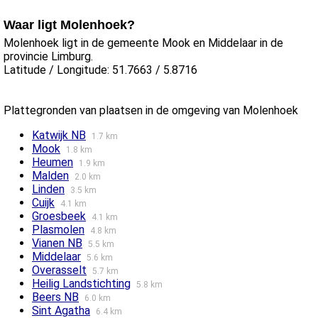
Waar ligt Molenhoek?
Molenhoek ligt in de gemeente Mook en Middelaar in de
provincie Limburg.
Latitude / Longitude: 51.7663 / 5.8716
Plattegronden van plaatsen in de omgeving van Molenhoek
Katwijk NB
1.7 km
Mook
1.8 km
Heumen
1.9 km
Malden
2.0 km
Linden
3.5 km
Cuijk
4.1 km
Groesbeek
4.1 km
Plasmolen
4.8 km
Vianen NB
5.5 km
Middelaar
5.6 km
Overasselt
5.7 km
Heilig Landstichting
5.8 km
Beers NB
6.0 km
Sint Agatha
6.4 km