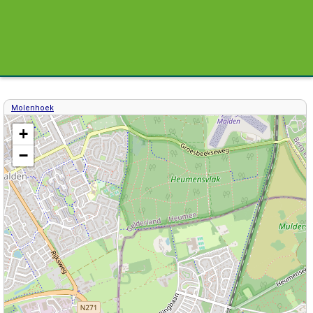
Molenhoek
Kaart / Plattegrond Molenhoek centrum
+
−