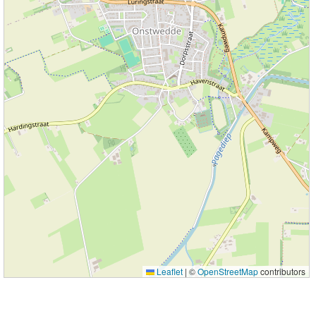
Leaflet
|
©
OpenStreetMap
contributors