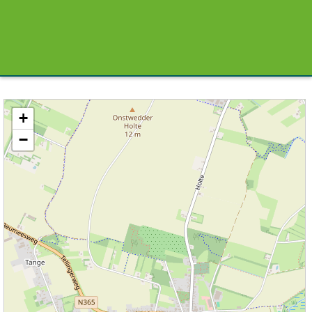
Kaart / Plattegrond Onstwedde centrum
+
−