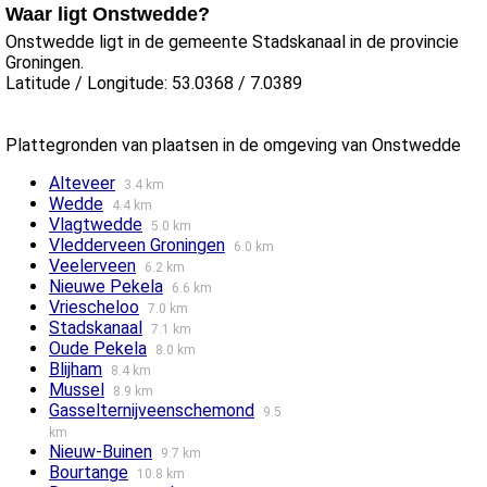
Waar ligt Onstwedde?
Onstwedde ligt in de gemeente Stadskanaal in de provincie
Groningen.
Latitude / Longitude: 53.0368 / 7.0389
Plattegronden van plaatsen in de omgeving van Onstwedde
Alteveer
3.4 km
Wedde
4.4 km
Vlagtwedde
5.0 km
Vledderveen Groningen
6.0 km
Veelerveen
6.2 km
Nieuwe Pekela
6.6 km
Vriescheloo
7.0 km
Stadskanaal
7.1 km
Oude Pekela
8.0 km
Blijham
8.4 km
Mussel
8.9 km
Gasselternijveenschemond
9.5
km
Nieuw-Buinen
9.7 km
Bourtange
10.8 km