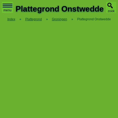
X
Plattegrond Onstwedde
menu
zoek
Index
»
Plattegrond
»
Groningen
»
Plattegrond Onstwedde