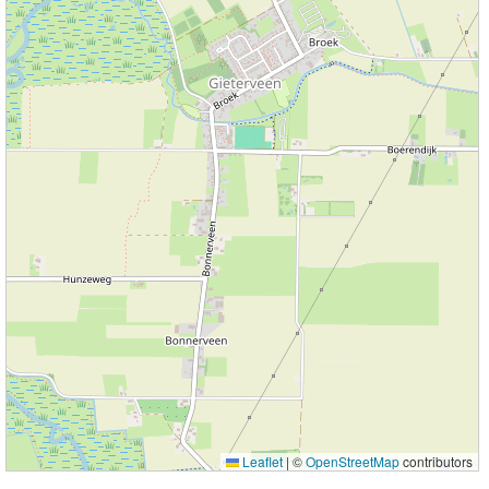
Leaflet
|
©
OpenStreetMap
contributors