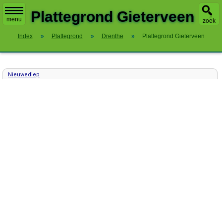
X
Plattegrond Gieterveen
menu
zoek
Index
»
Plattegrond
»
Drenthe
»
Plattegrond Gieterveen
Nieuwediep