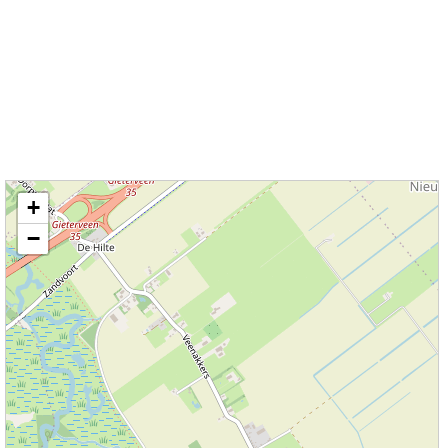
Kaart / Plattegrond Gieterveen centrum
+
−