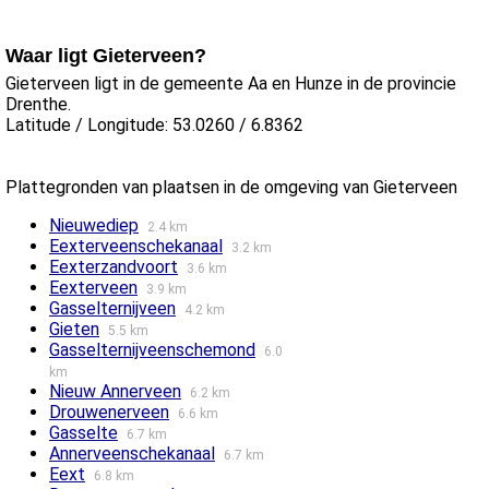
Waar ligt Gieterveen?
Gieterveen ligt in de gemeente Aa en Hunze in de provincie
Drenthe.
Latitude / Longitude: 53.0260 / 6.8362
Plattegronden van plaatsen in de omgeving van Gieterveen
Nieuwediep
2.4 km
Eexterveenschekanaal
3.2 km
Eexterzandvoort
3.6 km
Eexterveen
3.9 km
Gasselternijveen
4.2 km
Gieten
5.5 km
Gasselternijveenschemond
6.0
km
Nieuw Annerveen
6.2 km
Drouwenerveen
6.6 km
Gasselte
6.7 km
Annerveenschekanaal
6.7 km
Eext
6.8 km