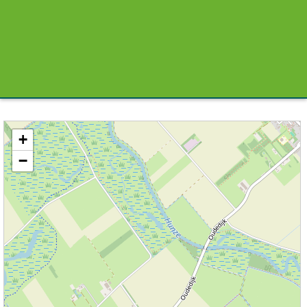
Kaart / Plattegrond Eexterzandvoort centrum
+
−