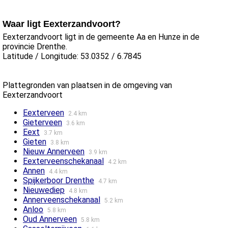
Waar ligt Eexterzandvoort?
Eexterzandvoort ligt in de gemeente Aa en Hunze in de
provincie Drenthe.
Latitude / Longitude: 53.0352 / 6.7845
Plattegronden van plaatsen in de omgeving van
Eexterzandvoort
Eexterveen
2.4 km
Gieterveen
3.6 km
Eext
3.7 km
Gieten
3.8 km
Nieuw Annerveen
3.9 km
Eexterveenschekanaal
4.2 km
Annen
4.4 km
Spijkerboor Drenthe
4.7 km
Nieuwediep
4.8 km
Annerveenschekanaal
5.2 km
Anloo
5.8 km
Oud Annerveen
5.8 km