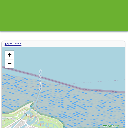
Termunten
Kaart / Plattegrond Termunten centrum
+
−