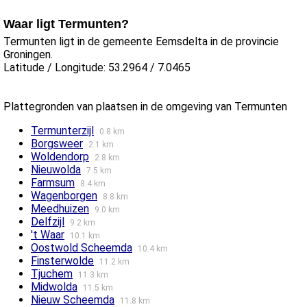
Waar ligt Termunten?
Termunten ligt in de gemeente Eemsdelta in de provincie
Groningen.
Latitude / Longitude: 53.2964 / 7.0465
Plattegronden van plaatsen in de omgeving van Termunten
Termunterzijl
0.8 km
Borgsweer
2.1 km
Woldendorp
2.8 km
Nieuwolda
7.5 km
Farmsum
8.4 km
Wagenborgen
8.8 km
Meedhuizen
9.0 km
Delfzijl
9.2 km
't Waar
10.1 km
Oostwold Scheemda
10.4 km
Finsterwolde
11.2 km
Tjuchem
11.3 km
Midwolda
11.5 km
Nieuw Scheemda
11.8 km