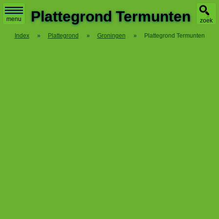
X
Plattegrond Termunten
menu
zoek
Index
»
Plattegrond
»
Groningen
»
Plattegrond Termunten