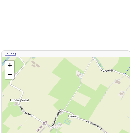
Lellens
Kaart / Plattegrond Lellens centrum
+
−