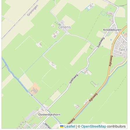
Leaflet
|
©
OpenStreetMap
contributors