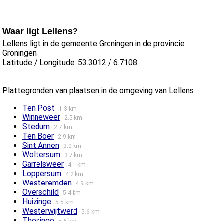
Waar ligt Lellens?
Lellens ligt in de gemeente Groningen in de provincie
Groningen.
Latitude / Longitude: 53.3012 / 6.7108
Plattegronden van plaatsen in de omgeving van Lellens
Ten Post
1.3 km
Winneweer
2.5 km
Stedum
2.7 km
Ten Boer
2.9 km
Sint Annen
3.0 km
Woltersum
3.7 km
Garrelsweer
4.1 km
Loppersum
4.2 km
Westeremden
4.9 km
Overschild
5.4 km
Huizinge
5.5 km
Westerwijtwerd
5.6 km
Thesinge