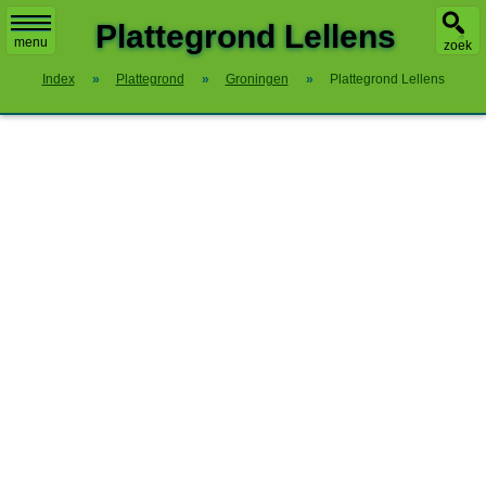
X
Plattegrond Lellens
menu
zoek
Index
»
Plattegrond
»
Groningen
»
Plattegrond Lellens