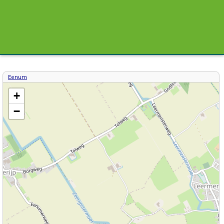
Eenum
Kaart / Plattegrond Eenum centrum
+
−