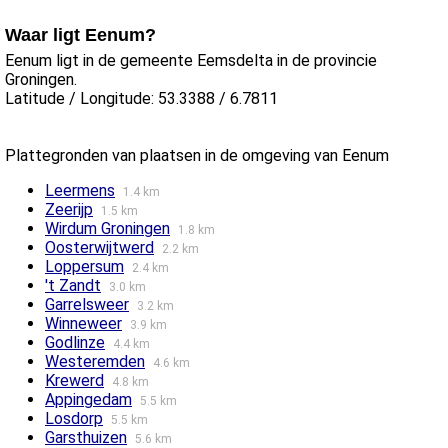
Waar ligt Eenum?
Eenum ligt in de gemeente Eemsdelta in de provincie
Groningen.
Latitude / Longitude: 53.3388 / 6.7811
Plattegronden van plaatsen in de omgeving van Eenum
Leermens
1.4 km
Zeerijp
1.5 km
Wirdum Groningen
1.8 km
Oosterwijtwerd
2.2 km
Loppersum
2.4 km
't Zandt
3.0 km
Garrelsweer
3.2 km
Winneweer
3.9 km
Godlinze
4.4 km
Westeremden
4.6 km
Krewerd
4.8 km
Appingedam
5.5 km
Losdorp
5.5 km
Garsthuizen
5.6 km