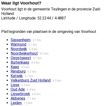
Waar ligt Voorhout?
Voorhout ligt in de gemeente Teylingen in de provincie Zuid-
Holland.
Latitude / Longitude: 52.2244 / 4.4887
Plattegronden van plaatsen in de omgeving van Voorhout
Sassenheim
2.1 km
Warmond
3.1 km
Noordwijk
3.4 km
Noordwijkerhout
4.3 km
Oegstgeest
4.7 km
Buitenkaag
4.9 km
Kaag
4.9 km
Rijnsburg
5.2 km
Katwijk
5.7 km
Valkenburg Zuid Holland
6.3 km
Lisse
6.3 km
Oud Ade
6.4 km
Lisserbroek
6.8 km
Abbenes
7.1 km
Leiden
7.2 km