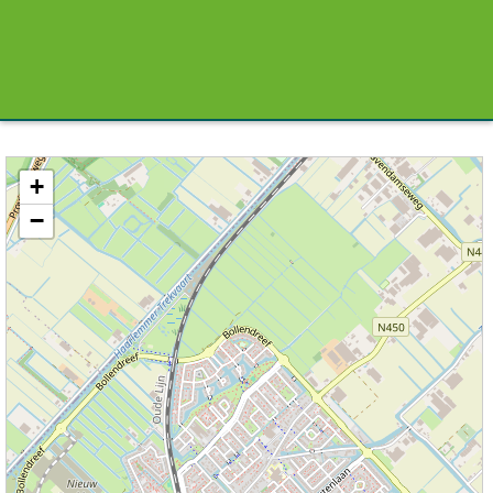
Kaart / Plattegrond Voorhout centrum
+
−