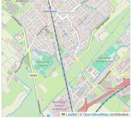
Leaflet
|
©
OpenStreetMap
contributors