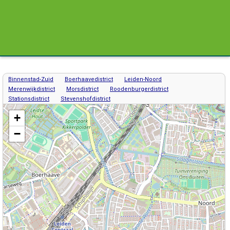
Binnenstad-Zuid
Boerhaavedistrict
Leiden-Noord
Merenwijkdistrict
Morsdistrict
Roodenburgerdistrict
Stationsdistrict
Stevenshofdistrict
Kaart / Plattegrond Leiden centrum
+
−