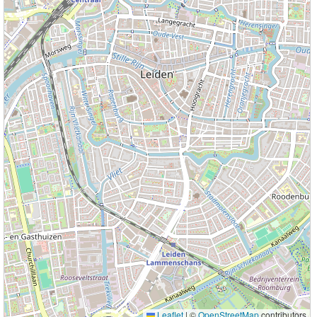
Leaflet
|
©
OpenStreetMap
contributors