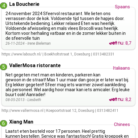
La Boucherie
4
Spaans
24 november 2024 Sfeervol restaurant. We lieten ons
verrassen door de kok. Voldoende tijd tussen de hapjes door.
Uitstekende bediening. Lekker relaxed Eten was heerlijk.
Voldoende afwisseling en mals vlees Brocolli was heerlijk.
Kortom voor herhaling vatbaar en in de zomer lekker buiten in
de sfeervolle tuin
:
8,7
26-11-2024 -
Irene Bieleman
https://www.labouch.nl/
|
Boekholtstraat 1
,
Doesburg
|
0313482331
VallerMosa ristorante
5
Italiaans
Net gegeten met man en kinderen, parkeren kan
gewoon in de straat! Max 1 uur maar dan gooi je er later wat bij.
Erg lekker gegeten!! Sfeer mag iets warmer zowel aankleding
als personeel. Wel aardig hoor maar kan iets amicaler. Erg leuke
buurt ook! Aanrader!
:
8,2
08-05-2013 -
Liesbeth
http://www.vallermosa.nl
|
Koepoortstraat 12
,
Doesburg
|
0313482411
Xiang Man
6
Chinees
Laatst eten besteld voor 17 personen. Heel prettig
kunnen bestellen. Service was fantastisch! Gratis kroepoek en