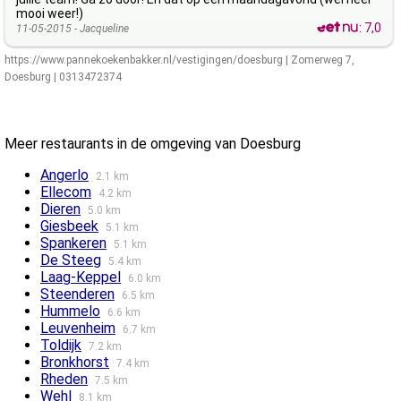
mooi weer!)
:
7,0
11-05-2015 -
Jacqueline
https://www.pannekoekenbakker.nl/vestigingen/doesburg
|
Zomerweg 7
,
Doesburg
|
0313472374
Meer restaurants in de omgeving van Doesburg
Angerlo
2.1 km
Ellecom
4.2 km
Dieren
5.0 km
Giesbeek
5.1 km
Spankeren
5.1 km
De Steeg
5.4 km
Laag-Keppel
6.0 km
Steenderen
6.5 km
Hummelo
6.6 km
Leuvenheim
6.7 km
Toldijk
7.2 km
Bronkhorst
7.4 km
Rheden
7.5 km
Wehl
8.1 km