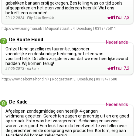
gebakken banaan erbij gekregen. Bestelling was op tijd zoals
afgesproken en het eten vond iedereen heerlijk! Wat ons
betreft een aanrader!
:
7,3
20-12-2024 -
Elly klein Reesink
http://www.xiangman.nl/
|
Meipoortstraat 54
,
Doesburg
|
0313475811
De Bonte Hond
7
Nederlands
Ontzettend gezellig restaurantje, bijzonder
vriendelijke en deskundige bediening; het eten was
voortreffelijk. Dit alles zorgde ervoor dat we een heerlijke avond
hadden. Wij komen terug!
:
7,2
27-05-2013 -
ria kern
http://www.de-bonte-hond.nl/
|
Roggestraat 8
,
Doesburg
|
0313471500
De Kade
8
Nederlands
Afgelopen zondagmiddag een heerlijk 4-gangen
wildmenu gegeten. Gerechten zagen er prachtig uit en erg goed
op smaak. Foto was het voorgerecht. Bediening en service
waren zeer goed. Een leuk team dat veel weet te vertellen over
de gerechten en de oorsprong van producten. Kortom, erg aan
te raden! Wij komen zeker terug