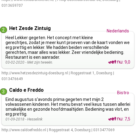
0313659707
Het Zesde Zintuig
2
Nederlands
Heel Lekker gegeten. Het concept met kleine
gerechtjes, zodat je meer kunt proeven van de kaart vonden we
erg prettig en lekker. We hadden beiden verschillende
gerechten, maar alles was lekker. Zeer vriendelijke bediening.
Restaurant is een aanrader.
:
9,0
03-02-2020 -
Met zijn tweeën.
http://www.hetzesdezintuig-doesburg.nl
|
Roggestraat 1
,
Doesburg
|
0313476649
Caldo e Freddo
3
Bistro
Eind augustus s'avonds prima gegeten met mijn 2
volwassenen kinderen. Het menu bevat veel keus tussen allerlei
smakelijke en gezonde hoofdmaaltijden. Bediening was vlot, en
erg prettig.
:
7,5
01-09-2018 -
Hesselink
http://www.caldoefreddo.nl
|
Roggestraat 4
,
Doesburg
|
0313477069