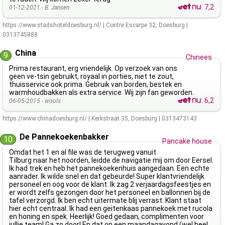
:
7,2
01-12-2021 -
B. Jansen
https://www.stadshoteldoesburg.nl/
|
Contre Escarpe 32
,
Doesburg
|
0313745888
China
9
Chinees
Prima restaurant, erg vriendelijk. Op verzoek van ons
geen ve-tsin gebruikt, royaal in porties, niet te zout,
thuisservice ook prima. Gebruik van borden, bestek en
warmhoudbakken als extra service. Wij zijn fan geworden.
:
6,2
06-05-2015 -
wools
https://www.chinadoesburg.nl/
|
Kerkstraat 35
,
Doesburg
|
0313473143
De Pannekoekenbakker
10
Pancake house
Omdat het 1 en al file was de terugweg vanuit
Tilburg naar het noorden, leidde de navigatie mij om door Eersel.
Ik had trek en heb het pannekoekenhuis aangedaan. Een echte
aanrader. Ik wilde snel en dat gebeurde! Super klantvriendelijk
personeel en oog voor de klant. Ik zag 2 verjaardagsfeestjes en
er wordt zelfs gezongen door het personeel en ballonnen bij de
tafel verzorgd. Ik ben echt uitermate blij verrast. Klant staat
hier echt centraal. Ik had een geitenkaas pannekoek met rucola
en honing en spek. Heerlijk! Goed gedaan, complimenten voor
jullie team! Ga zo door! En dat op een maandagavond (wel heel