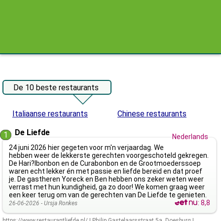
De 10 beste restaurants
Italiaanse restaurants
Chinese restaurants
De Liefde
1
Nederlands
24 juni 2026 hier gegeten voor m'n verjaardag. We
hebben weer de lekkerste gerechten voorgeschoteld gekregen.
De Hari?lbonbon en de Curabonbon en de Grootmoederssoep
waren echt lekker én met passie en liefde bereid en dat proef
je. De gastheren Yoreck en Ben hebben ons zeker weten weer
verrast met hun kundigheid, ga zo door! We komen graag weer
een keer terug om van de gerechten van De Liefde te genieten.
:
8,8
26-06-2026 -
Ursja Ronkes
https://www.restaurantliefde.nl/
|
Philip Gastelaarsstraat 5a
,
Doesburg
|