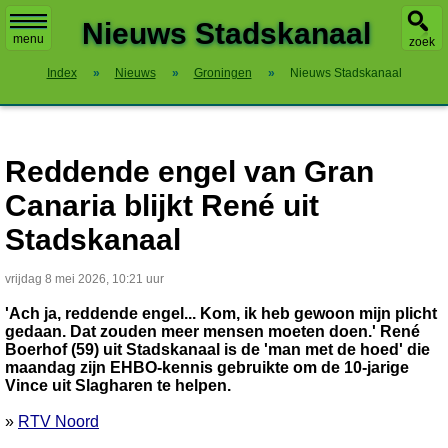
X
Nieuws Stadskanaal
menu
zoek
Index
»
Nieuws
»
Groningen
»
Nieuws Stadskanaal
Reddende engel van Gran
Canaria blijkt René uit
Stadskanaal
vrijdag 8 mei 2026, 10:21 uur
'Ach ja, reddende engel... Kom, ik heb gewoon mijn plicht
gedaan. Dat zouden meer mensen moeten doen.' René
Boerhof (59) uit Stadskanaal is de 'man met de hoed' die
maandag zijn EHBO-kennis gebruikte om de 10-jarige
Vince uit Slagharen te helpen.
»
RTV Noord