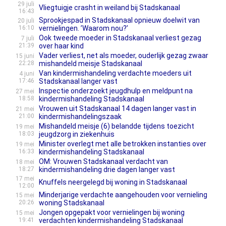
29 juli
Vliegtuigje crasht in weiland bij Stadskanaal
16:43
Sprookjespad in Stadskanaal opnieuw doelwit van
20 juli
16:10
vernielingen. ’Waarom nou?’
Ook tweede moeder in Stadskanaal verliest gezag
7 juli
21:39
over haar kind
Vader verliest, net als moeder, ouderlijk gezag zwaar
15 juni
22:28
mishandeld meisje Stadskanaal
Van kindermishandeling verdachte moeders uit
4 juni
17:46
Stadskanaal langer vast
Inspectie onderzoekt jeugdhulp en meldpunt na
27 mei
18:58
kindermishandeling Stadskanaal
Vrouwen uit Stadskanaal 14 dagen langer vast in
21 mei
21:00
kindermishandelingszaak
Mishandeld meisje (6) belandde tijdens toezicht
19 mei
18:03
jeugdzorg in ziekenhuis
Minister overlegt met alle betrokken instanties over
19 mei
16:33
kindermishandeling Stadskanaal
OM: Vrouwen Stadskanaal verdacht van
18 mei
18:27
kindermishandeling drie dagen langer vast
17 mei
Knuffels neergelegd bij woning in Stadskanaal
12:00
Minderjarige verdachte aangehouden voor vernieling
15 mei
20:26
woning Stadskanaal
Jongen opgepakt voor vernielingen bij woning
15 mei
19:41
verdachten kindermishandeling Stadskanaal