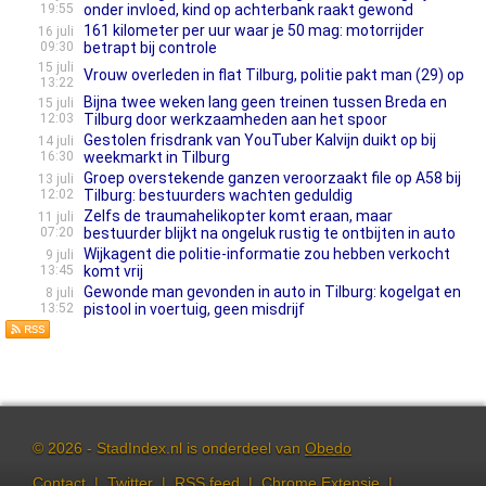
19:55
onder invloed, kind op achterbank raakt gewond
161 kilometer per uur waar je 50 mag: motorrijder
16 juli
09:30
betrapt bij controle
15 juli
Vrouw overleden in flat Tilburg, politie pakt man (29) op
13:22
Bijna twee weken lang geen treinen tussen Breda en
15 juli
12:03
Tilburg door werkzaamheden aan het spoor
Gestolen frisdrank van YouTuber Kalvijn duikt op bij
14 juli
16:30
weekmarkt in Tilburg
Groep overstekende ganzen veroorzaakt file op A58 bij
13 juli
12:02
Tilburg: bestuurders wachten geduldig
Zelfs de traumahelikopter komt eraan, maar
11 juli
07:20
bestuurder blijkt na ongeluk rustig te ontbijten in auto
Wijkagent die politie-informatie zou hebben verkocht
9 juli
13:45
komt vrij
Gewonde man gevonden in auto in Tilburg: kogelgat en
8 juli
13:52
pistool in voertuig, geen misdrijf
© 2026 - StadIndex.nl is onderdeel van
Obedo
Contact
|
Twitter
|
RSS feed
|
Chrome Extensie
|