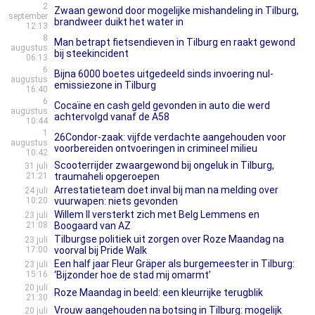
2
Zwaan gewond door mogelijke mishandeling in Tilburg,
september
brandweer duikt het water in
12:13
8
Man betrapt fietsendieven in Tilburg en raakt gewond
augustus
bij steekincident
06:13
6
Bijna 6000 boetes uitgedeeld sinds invoering nul-
augustus
emissiezone in Tilburg
16:40
6
Cocaïne en cash geld gevonden in auto die werd
augustus
achtervolgd vanaf de A58
10:44
1
26Condor-zaak: vijfde verdachte aangehouden voor
augustus
voorbereiden ontvoeringen in crimineel milieu
10:42
Scooterrijder zwaargewond bij ongeluk in Tilburg,
31 juli
21:21
traumaheli opgeroepen
Arrestatieteam doet inval bij man na melding over
24 juli
10:20
vuurwapen: niets gevonden
Willem II versterkt zich met Belg Lemmens en
23 juli
21:08
Boogaard van AZ
Tilburgse politiek uit zorgen over Roze Maandag na
23 juli
17:00
voorval bij Pride Walk
Een half jaar Fleur Gräper als burgemeester in Tilburg:
23 juli
15:16
‘Bijzonder hoe de stad mij omarmt’
20 juli
Roze Maandag in beeld: een kleurrijke terugblik
21:30
Vrouw aangehouden na botsing in Tilburg: mogelijk
20 juli