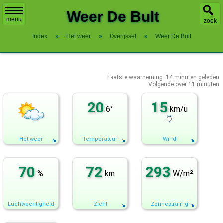
X
Weer De Bult
menu
zoek
Index
»
Het weer
»
Overijssel
»
Weer De Bult
Laatste waarneming:
14
minuten geleden
Volgende over
11 minuten
20
15
.6°
km/u
Het weer
Temperatuur
Wind
70
72
293
%
km
W/m²
Luchtvochtigheid
Zicht
Zonnestraling