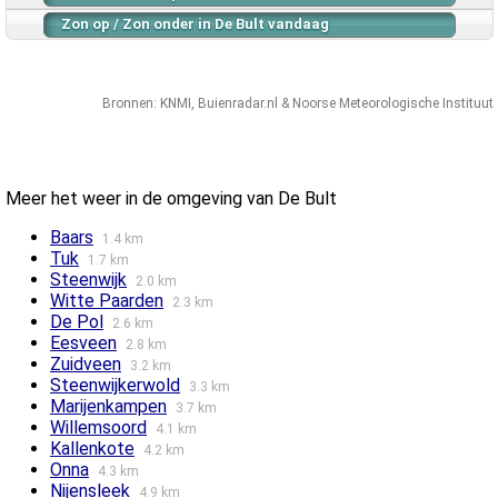
Zon op / Zon onder in De Bult vandaag
Bronnen:
KNMI
,
Buienradar.nl
&
Noorse Meteorologische Instituut
Meer het weer in de omgeving van De Bult
Baars
1.4 km
Tuk
1.7 km
Steenwijk
2.0 km
Witte Paarden
2.3 km
De Pol
2.6 km
Eesveen
2.8 km
Zuidveen
3.2 km
Steenwijkerwold
3.3 km
Marijenkampen
3.7 km
Willemsoord
4.1 km
Kallenkote
4.2 km
Onna
4.3 km
Nijensleek
4.9 km