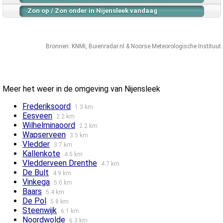
Zon op / Zon onder in Nijensleek vandaag
Bronnen:
KNMI
,
Buienradar.nl
&
Noorse Meteorologische Instituut
Meer het weer in de omgeving van Nijensleek
Frederiksoord
1.3 km
Eesveen
2.2 km
Wilhelminaoord
2.2 km
Wapserveen
3.5 km
Vledder
3.7 km
Kallenkote
4.5 km
Vledderveen Drenthe
4.7 km
De Bult
4.9 km
Vinkega
5.0 km
Baars
5.4 km
De Pol
5.8 km
Steenwijk
6.1 km
Noordwolde
6.3 km