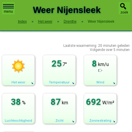
X
Weer Nijensleek
menu
zoek
Index
»
Het weer
»
Drenthe
»
Weer Nijensleek
Laatste waarneming:
20
minuten geleden
Volgende over
5 minuten
25
8
.7°
km/u
Het weer
Temperatuur
Wind
38
87
692
%
km
W/m²
Luchtvochtigheid
Zicht
Zonnestraling