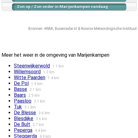
Zon op / Zon onder in Marijenkampen vandaag
Bronnen:
KNMI
,
Buienradar.nl
&
Noorse Meteorologische Instituut
Meer het weer in de omgeving van Marijenkampen
Steenwijkerwold
1.1 km
Willemsoord
1.3 km
Witte Paarden
1.4 km
De Pol
1.9 km
Basse
2.1 km
Baars
2.5 km
Paasloo
3.1 km
Tuk
3.1 km
De Blesse
3.6 km
Blesdijke
3.6 km
De Bult
3.7 km
Peperga
4.4 km
Steggerda
4.9 km