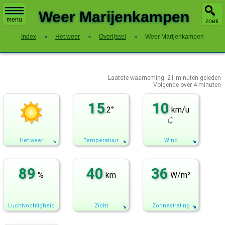
X
Weer Marijenkampen
menu
zoek
Index
»
Het weer
»
Overijssel
»
Weer Marijenkampen
Laatste waarneming:
21
minuten geleden
Volgende over
4 minuten
15
10
.2°
km/u
Het weer
Temperatuur
Wind
89
40
36
%
km
W/m²
Luchtvochtigheid
Zicht
Zonnestraling