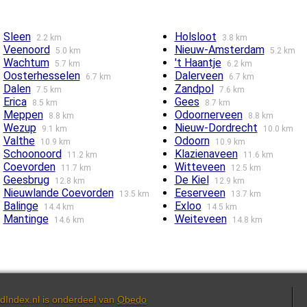
Sleen
Holsloot
2.2 km
3.8 km
Veenoord
Nieuw-Amsterdam
5.0 km
5.2 km
Wachtum
't Haantje
5.7 km
6.2 km
Oosterhesselen
Dalerveen
6.7 km
6.7 km
Dalen
Zandpol
7.5 km
7.6 km
Erica
Gees
8.5 km
8.7 km
Meppen
Odoornerveen
8.8 km
8.8 km
Wezup
Nieuw-Dordrecht
9.1 km
10.0 km
Valthe
Odoorn
10.9 km
10.9 km
Schoonoord
Klazienaveen
11.2 km
11.6 km
Coevorden
Witteveen
11.7 km
12.5 km
Geesbrug
De Kiel
12.8 km
12.9 km
Nieuwlande Coevorden
Eeserveen
13.5 km
13.7 km
Balinge
Exloo
14.4 km
14.5 km
Mantinge
Weiteveen
14.6 km
14.8 km
dIndex.nl is onderdeel van
Obedo