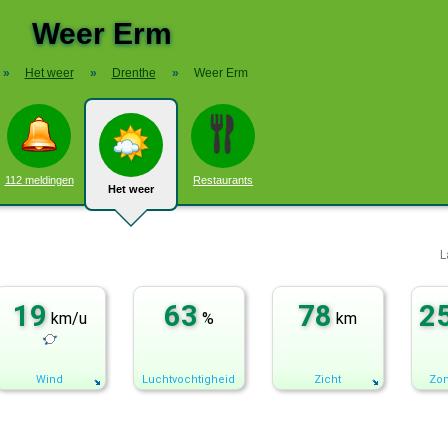
Weer Erm
»
Het weer
»
Drenthe
»
Weer Erm
112 meldingen
Restaurants
Het weer
L
19
63
78
2
km/u
%
km
Wind
Luchtvochtigheid
Zicht
Zon