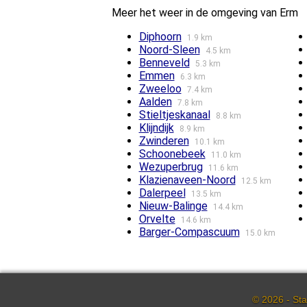
Meer het weer in de omgeving van Erm
Diphoorn
1.9 km
Noord-Sleen
4.5 km
Benneveld
5.3 km
Emmen
6.3 km
Zweeloo
7.4 km
Aalden
7.8 km
Stieltjeskanaal
8.8 km
Klijndijk
8.9 km
Zwinderen
10.1 km
Schoonebeek
11.0 km
Wezuperbrug
11.6 km
Klazienaveen-Noord
12.5 km
Dalerpeel
13.5 km
Nieuw-Balinge
14.4 km
Orvelte
14.6 km
Barger-Compascuum
15.0 km
© 2026 - Sta