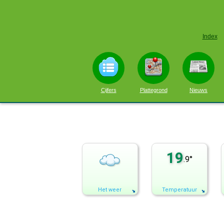
Index
Cijfers
Plattegrond
Nieuws
19
.9°
Het weer
Temperatuur