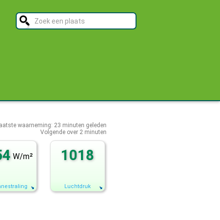
aatste waarneming:
23
minuten geleden
Volgende over
2 minuten
54
1018
W/m²
nestraling
Luchtdruk