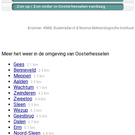
Zon op / Zon onder in Oosterhesselen vandaag
Bronnen:
KNMI
,
Buienradar.nl
&
Noorse Meteorologische Instituut
Meer het weer in de omgeving van Oosterhesselen
Gees
2.1 km
Benneveld
2.9 km
Meppen
3.3 km
Aalden
3.9 km
Wachtum
4.1 km
Zwinderen
4.2 km
Zweeloo
4.4 km
Sleen
5.9 km
Wezup
6.2 km
Geesbrug
6.5 km
Dalen
6.7 km
Erm
6.7 km
Noord-Sleen
6.8 km