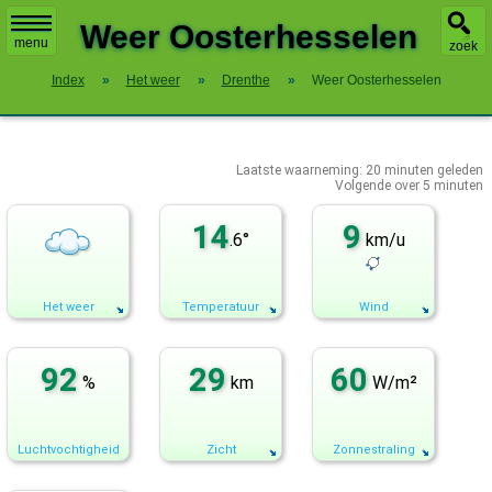
X
Weer Oosterhesselen
menu
zoek
Index
»
Het weer
»
Drenthe
»
Weer Oosterhesselen
Laatste waarneming:
20
minuten geleden
Volgende over
5 minuten
14
9
.6°
km/u
Het weer
Temperatuur
Wind
92
29
60
%
km
W/m²
Luchtvochtigheid
Zicht
Zonnestraling