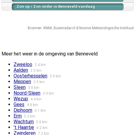
Zon op / Zon onder in Benneveld vandaag
Bronnen:
KNMI
,
Buienradar.nl
&
Noorse Meteorologische Instituut
Meer het weer in de omgeving van Benneveld
Zweeloo
2.4 km
Aalden
2.5 km
Oosterhesselen
2.9 km
Meppen
3.5 km
Sleen
3.8 km
Noord-Sleen
3.9 km
Wezup
4.4 km
Gees
4.8 km
Diphoorn
5.1 km
Erm
5.3 km
Wachtum
5.8 km
't Haantje
6.2 km
Zwinderen
7.2 km