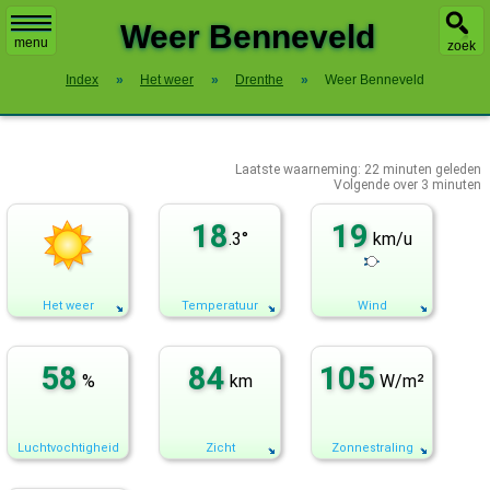
X
Weer Benneveld
menu
zoek
Index
»
Het weer
»
Drenthe
»
Weer Benneveld
Laatste waarneming:
22
minuten geleden
Volgende over
3 minuten
18
19
.3°
km/u
Het weer
Temperatuur
Wind
58
84
105
%
km
W/m²
Luchtvochtigheid
Zicht
Zonnestraling