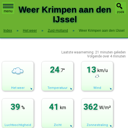
X
Weer Krimpen aan den
menu
zoek
IJssel
Index
»
Het weer
»
Zuid-Holland
»
Weer Krimpen aan den IJssel
Laatste waarneming:
21
minuten geleden
Volgende over
4 minuten
24
13
.7°
km/u
Het weer
Temperatuur
Wind
39
41
362
%
km
W/m²
Luchtvochtigheid
Zicht
Zonnestraling