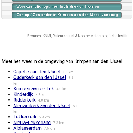
Weerkaart Europa met luchtdruk en fronten
Zon op / Zon onder in Krimpen aan den IJssel vandaag
Bronnen:
KNMI
,
Buienradar.nl
&
Noorse Meteorologische Instituut
Meer het weer in de omgeving van Krimpen aan den IJssel
Capelle aan den IJssel
1.9 km
Ouderkerk aan den IJssel
3.9
km
Krimpen aan de Lek
4.0 km
Kinderdijk
4.3 km
Ridderkerk
4.8 km
Nieuwerkerk aan den IJssel
6.1
km
Lekkerkerk
6.8 km
Nieuw-Lekkerland
7.3 km
Alblasserdam
7.5 km