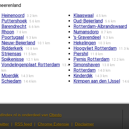
heerenland
Heinenoord
Klaaswaal
3.2 km
4.5 km
Puttershoek
Oud-Beijerland
5.6 km
5.6 km
Barendrecht
Rotterdam-Albrandswaard
6.6 km
Rhoon
Numansdorp
7.8 km
8.7 km
Poortugaal
's-Gravendeel
9.3 km
9.3 km
Nieuw-Beijerland
Hekelingen
10.1 km
10.3 km
Ridderkerk
Hoogvliet Rotterdam
10.8 km
11.3 
Strijensas
Piershil
11.5 km
11.8 km
Spijkenisse
Pernis Rotterdam
12.1 km
12.2 km
Vondelingenplaat Rotterdam
Simonshaven
13.4
13.8 km
Rotterdam
km
14.0 km
Moerdijk
Kinderdijk
14.3 km
14.3 km
Schiedam
Krimpen aan den IJssel
14.4 km
14.
dIndex.nl is onderdeel van
Obedo
witter
|
RSS feed
|
Chrome Extensie
|
Disclaimer