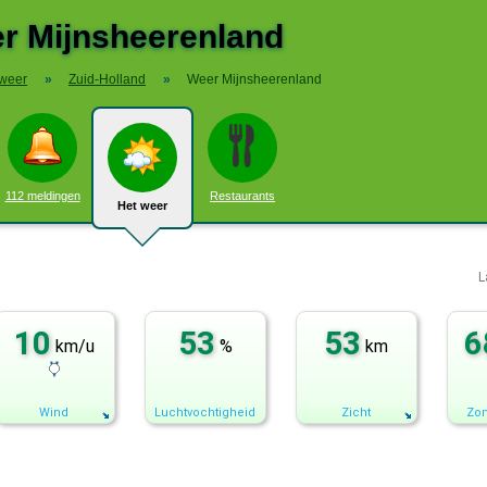
r Mijnsheerenland
 weer
»
Zuid-Holland
»
Weer Mijnsheerenland
112 meldingen
Restaurants
Het weer
L
10
53
53
6
km/u
%
km
Wind
Luchtvochtigheid
Zicht
Zon