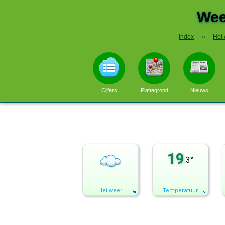
Wee
Index
»
Het
Cijfers
Plattegrond
Nieuws
19
.3°
Het weer
Temperatuur