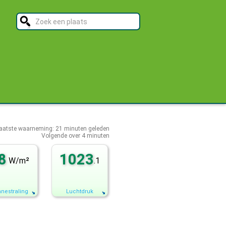
aatste waarneming:
21
minuten geleden
Volgende over
4 minuten
8
1023
W/m²
.1
nestraling
Luchtdruk