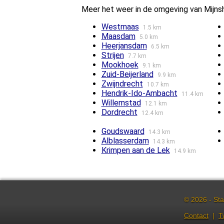
Meer het weer in de omgeving van Mijns
Westmaas
1.5 km
Maasdam
5.0 km
Heerjansdam
6.5 km
Strijen
7.7 km
Mookhoek
9.1 km
Zuid-Beijerland
9.9 km
Zwijndrecht
10.7 km
Hendrik-Ido-Ambacht
11.4 km
Willemstad
12.1 km
Dordrecht
12.4 km
Goudswaard
14.3 km
Alblasserdam
14.3 km
Krimpen aan de Lek
14.9 km
© 2026 - Sta
Contact
|
T