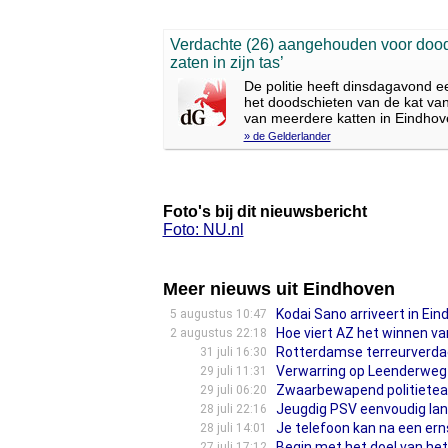
Verdachte (26) aangehouden voor doods
zaten in zijn tas’
De politie heeft dinsdagavond e
het doodschieten van de kat van
van meerdere katten in Eindhov
» de Gelderlander
Foto's bij dit nieuwsbericht
Foto: NU.nl
Meer nieuws uit Eindhoven
Kodai Sano arriveert in Ei
5 augustus 10:47
Hoe viert AZ het winnen va
2 augustus 22:18
Rotterdamse terreurverdach
31 juli 16:30
Verwarring op Leenderweg 
29 juli 11:31
Zwaarbewapend politieteam
29 juli 06:20
Jeugdig PSV eenvoudig lan
28 juli 22:16
Je telefoon kan na een ern
28 juli 14:01
Begin met het doel van h
27 juli 17:12