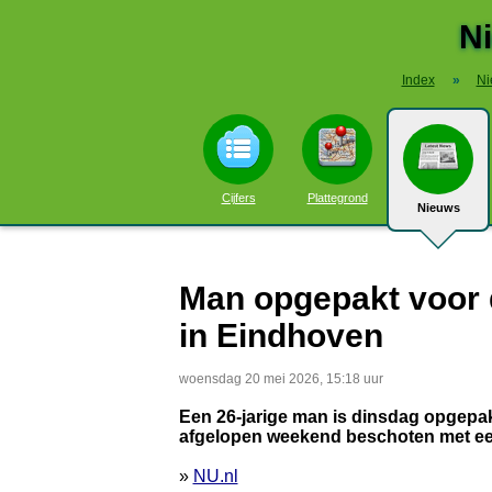
N
Index
»
Ni
Cijfers
Plattegrond
Nieuws
Man opgepakt voor 
in Eindhoven
woensdag 20 mei 2026, 15:18 uur
Een 26-jarige man is dinsdag opgepak
afgelopen weekend beschoten met een 
»
NU.nl