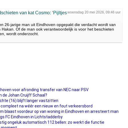
chieten van kat Cosmo: ‘Pijltjes
woensdag 20 mei 2026, 09:46 uur
en 26-jarige man uit Eindhoven opgepakt die verdacht wordt van
 Hakan. Of de man ook verantwoordelijk is voor het beschieten
en, wordt onderzocht.
ndhoven voor afronding transfer van NEC naar PSV
n de Johan Cruijff Schaal?
te (16) blijft langer vastzitten
compleet na wéér een nieuw en fout verkeersbord
 blaast voordeur op van woning in Eindhoven en arresteert man
gs FC Eindhoven in Lichtstadderby
stig ongeluk automatisch 112 bellen: zo werkt die functie
et moment