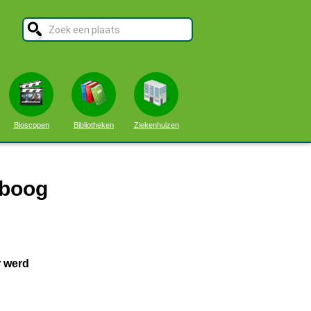
Bioscopen
Bibliotheken
Ziekenhuizen
sboog
r werd