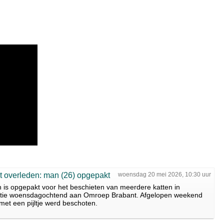
t overleden: man (26) opgepakt
woensdag 20 mei 2026, 10:30 uur
 is opgepakt voor het beschieten van meerdere katten in
olitie woensdagochtend aan Omroep Brabant. Afgelopen weekend
met een pijltje werd beschoten.