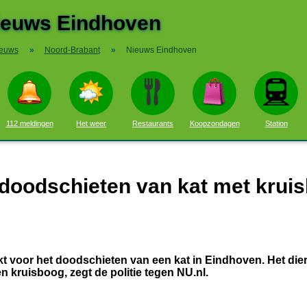
ieuws Eindhoven
euws
»
Noord-Brabant
»
Nieuws Eindhoven
112 meldingen
Het weer
Restaurants
Koopzondagen
Station
doodschieten van kat met krui
t voor het doodschieten van een kat in Eindhoven. Het die
kruisboog, zegt de politie tegen NU.nl.