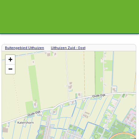
Buitengebied Uithuizen
Uithuizen Zuid - Oost
Kaart / Plattegrond Uithuizen centrum
+
−