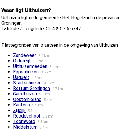
Waar ligt Uithuizen?
Uithuizen ligt in de gemeente Het Hogeland in de provincie
Groningen.
Latitude / Longitude: 53.4096 / 6.6747
Plattegronden van plaatsen in de omgeving van Uithuizen
Zandeweer
2.4 km
Oldenzijl
3.3 km
Uithuizermeeden
3.4 km
Eppenhuizen
3.5 km
Usquert
4.2 km
Startenhuizen
4.5 km
Rottum Groningen
4.7 km
Garsthuizen
5.1 km
Oosternieland
5.4 km
Kantens
5.5 km
Zijldijk
5.8 km
Roodeschool
6.2 km
Toornwerd
6.5 km
Middelstum
7.1 km