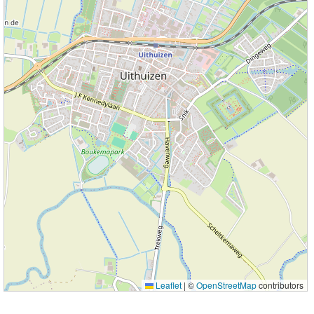
Leaflet
|
©
OpenStreetMap
contributors