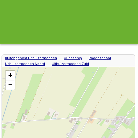
Buitengebied Uithuizermeeden
Oudeschip
Roodeschool
Uithuizermeeden Noord
Uithuizermeeden Zuid
Kaart / Plattegrond Uithuizermeeden centrum
+
−