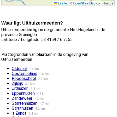
Leaflet
|
©
OpenStreetMap
contributors
Waar ligt Uithuizermeeden?
Uithuizermeeden ligt in de gemeente Het Hogeland in de
provincie Groningen.
Latitude / Longitude: 53.4159 / 6.7255
Plattegronden van plaatsen in de omgeving van
Uithuizermeeden
Oldenzijl
2.5 km
Oosternieland
2.6 km
Roodeschool
2.7 km
Zijldijk
3.3 km
Uithuizen
3.4 km
Eppenhuizen
4.3 km
Zandeweer
4.3 km
Startenhuizen
4.7 km
Garsthuizen
5.2 km
't Zandt
6.4 km