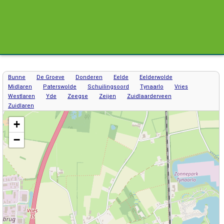
Bunne
De Groeve
Donderen
Eelde
Eelderwolde
Midlaren
Paterswolde
Schuilingsoord
Tynaarlo
Vries
Westlaren
Yde
Zeegse
Zeijen
Zuidlaarderveen
Zuidlaren
Kaart / Plattegrond Tynaarlo centrum
+
−