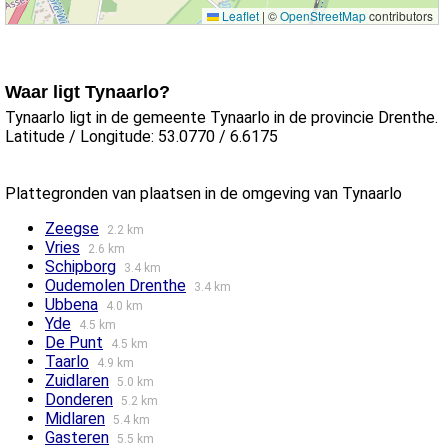
Leaflet
|
©
OpenStreetMap
contributors
Waar ligt Tynaarlo?
Tynaarlo ligt in de gemeente Tynaarlo in de provincie Drenthe.
Latitude / Longitude: 53.0770 / 6.6175
Plattegronden van plaatsen in de omgeving van Tynaarlo
Zeegse
2.2 km
Vries
2.6 km
Schipborg
3.4 km
Oudemolen Drenthe
3.4 km
Ubbena
4.0 km
Yde
4.5 km
De Punt
4.5 km
Taarlo
4.9 km
Zuidlaren
5.0 km
Donderen
5.2 km
Midlaren
5.4 km
Gasteren
5.5 km