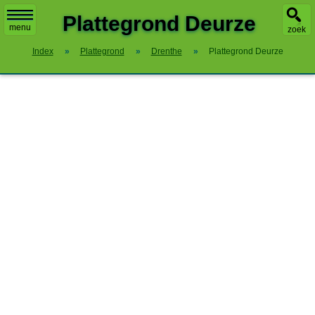
X
Plattegrond Deurze
menu
zoek
Index
»
Plattegrond
»
Drenthe
»
Plattegrond Deurze