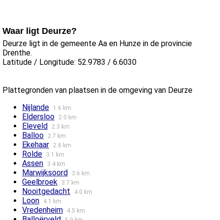
Waar ligt Deurze?
Deurze ligt in de gemeente Aa en Hunze in de provincie
Drenthe.
Latitude / Longitude: 52.9783 / 6.6030
Plattegronden van plaatsen in de omgeving van Deurze
Nijlande
1.6 km
Eldersloo
2.0 km
Eleveld
2.3 km
Balloo
2.7 km
Ekehaar
2.8 km
Rolde
3.1 km
Assen
3.4 km
Marwijksoord
3.6 km
Geelbroek
3.7 km
Nooitgedacht
4.0 km
Loon
4.1 km
Vredenheim
4.5 km
Balloërveld