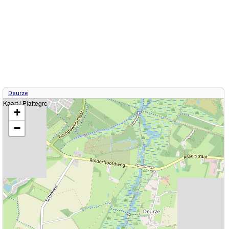
Deurze
Kaart / Plattegrond Deurze centrum
+
−