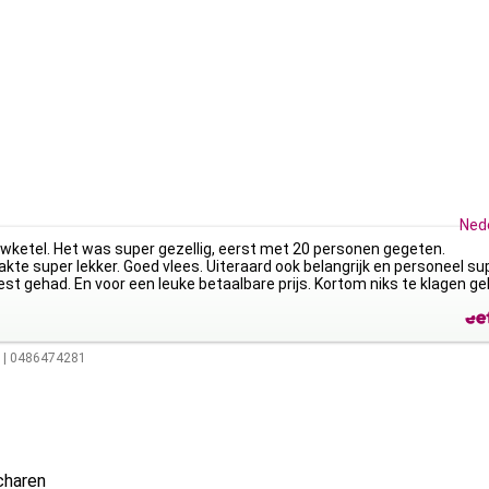
Ned
ouwketel. Het was super gezellig, eerst met 20 personen gegeten.
akte super lekker. Goed vlees. Uiteraard ook belangrijk en personeel su
eest gehad. En voor een leuke betaalbare prijs. Kortom niks te klagen g
|
0486474281
charen