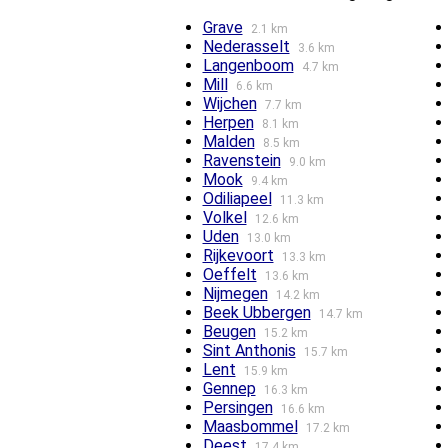
Grave
2.1 km
Nederasselt
3.6 km
Langenboom
4.7 km
Mill
6.6 km
Wijchen
7.7 km
Herpen
8.1 km
Malden
8.5 km
Ravenstein
9.0 km
Mook
9.4 km
Odiliapeel
11.3 km
Volkel
12.6 km
Uden
13.0 km
Rijkevoort
13.3 km
Oeffelt
13.6 km
Nijmegen
14.2 km
Beek Ubbergen
14.7 km
Beugen
15.2 km
Sint Anthonis
15.7 km
Lent
15.9 km
Gennep
16.3 km
Persingen
16.6 km
Maasbommel
17.2 km
Deest
17.4 km