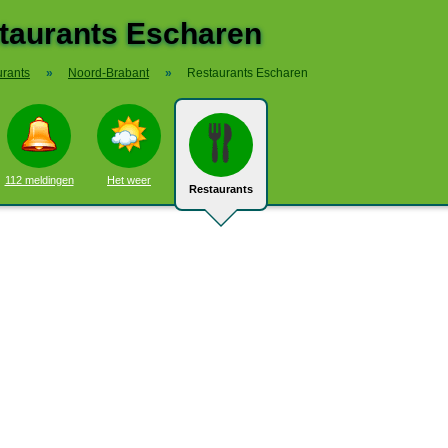
taurants Escharen
rants
»
Noord-Brabant
»
Restaurants Escharen
112 meldingen
Het weer
Restaurants