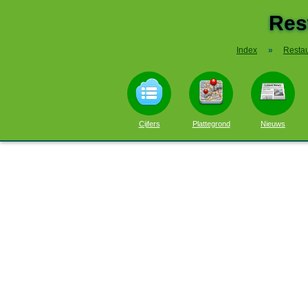
Res
Index
»
Restau
Cijfers
Plattegrond
Nieuws