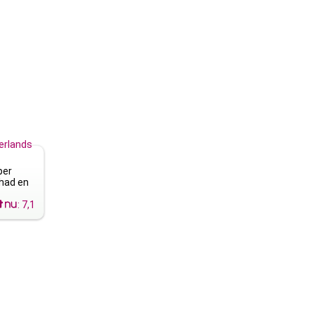
erlands
per
ehad en
:
7,1