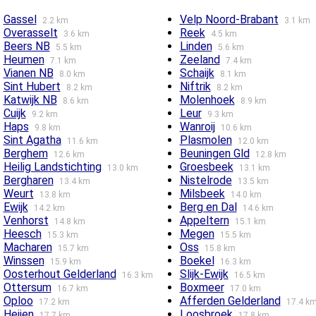
Gassel
Velp Noord-Brabant
2.2 km
3.1 km
Overasselt
Reek
3.6 km
4.5 km
Beers NB
Linden
5.5 km
5.6 km
Heumen
Zeeland
7.1 km
7.4 km
Vianen NB
Schaijk
8.0 km
8.1 km
Sint Hubert
Niftrik
8.2 km
8.2 km
Katwijk NB
Molenhoek
8.6 km
8.9 km
Cuijk
Leur
9.2 km
9.3 km
Haps
Wanroij
9.8 km
10.6 km
Sint Agatha
Plasmolen
11.6 km
12.0 km
Berghem
Beuningen Gld
12.6 km
12.8 km
Heilig Landstichting
Groesbeek
13.0 km
13.1 km
Bergharen
Nistelrode
13.4 km
13.5 km
Weurt
Milsbeek
13.8 km
14.0 km
Ewijk
Berg en Dal
14.2 km
14.6 km
Venhorst
Appeltern
14.8 km
15.1 km
Heesch
Megen
15.3 km
15.5 km
Macharen
Oss
15.7 km
15.8 km
Winssen
Boekel
15.9 km
16.3 km
Oosterhout Gelderland
Slijk-Ewijk
16.3 km
16.5 km
Ottersum
Boxmeer
16.7 km
17.0 km
Oploo
Afferden Gelderland
17.2 km
17.4 k
Heijen
Loosbroek
17.7 km
17.8 km