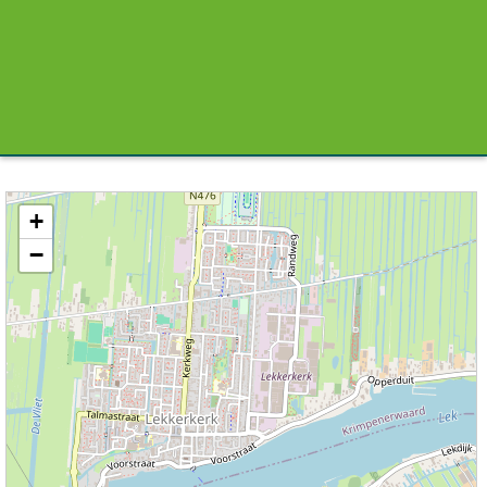
Kaart / Plattegrond Nieuw-Lekkerland centrum
+
−