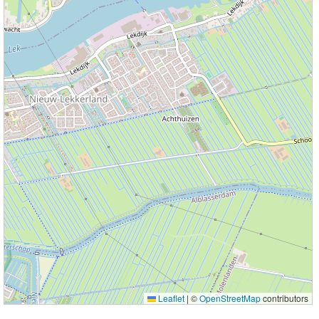
Leaflet
|
©
OpenStreetMap
contributors