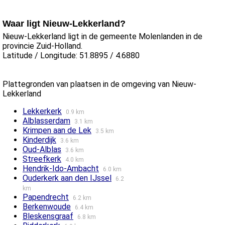
Waar ligt Nieuw-Lekkerland?
Nieuw-Lekkerland ligt in de gemeente Molenlanden in de
provincie Zuid-Holland.
Latitude / Longitude: 51.8895 / 4.6880
Plattegronden van plaatsen in de omgeving van Nieuw-
Lekkerland
Lekkerkerk
0.9 km
Alblasserdam
3.1 km
Krimpen aan de Lek
3.5 km
Kinderdijk
3.6 km
Oud-Alblas
3.6 km
Streefkerk
4.0 km
Hendrik-Ido-Ambacht
6.0 km
Ouderkerk aan den IJssel
6.2
km
Papendrecht
6.2 km
Berkenwoude
6.4 km
Bleskensgraaf
6.8 km