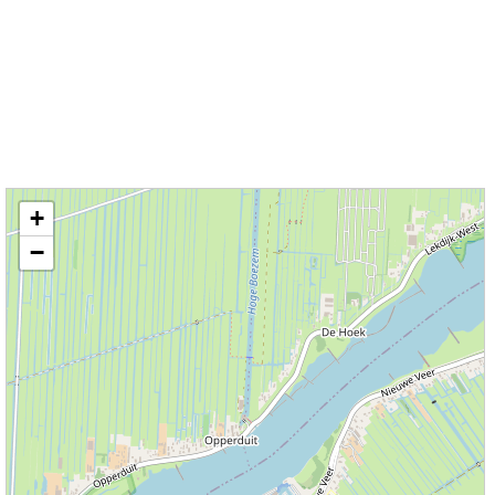
Kaart / Plattegrond Streefkerk centrum
+
−