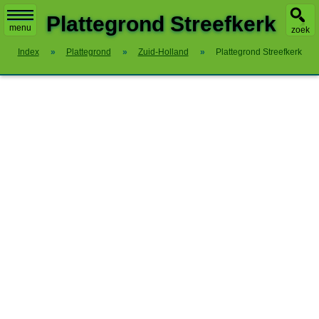
X
Plattegrond Streefkerk
menu
zoek
Index
»
Plattegrond
»
Zuid-Holland
»
Plattegrond Streefkerk