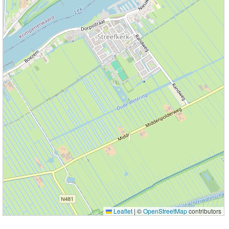
Leaflet
|
©
OpenStreetMap
contributors