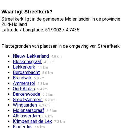
Waar ligt Streefkerk?
Streefkerk ligt in de gemeente Molenlanden in de provincie
Zuid-Holland.
Latitude / Longitude: 51.9002 / 4.7435
Plattegronden van plaatsen in de omgeving van Streefkerk
Nieuw-Lekkerland
4.0 km
Bleskensgraaf
4.1 km
Lekkerkerk
4.1 km
Bergambacht
5.0 km
Brandwijk
5.0 km
Ammerstol
5.3 km
Oud-Alblas
5.4 km
Berkenwoude
5.6 km
Groot-Ammers
6.2 km
Wijngaarden
6.3 km
Molenaarsgraaf
6.3 km
Alblasserdam
6.6 km
Krimpen aan de Lek
7.3 km
Kinderdijk
7.5 km