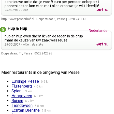
een nieuwe actie dat je voor 9 euro per persoon onbeperkt
pannenkoeken kan eten met alles erop wat je wilt. Heerlijk!
23-09-2012 -
Ikke
http://www.pesserhof.nl
|
Dorpsstraat 5
,
Pesse
|
0528-241115
Hup & Hup
5
Nederlands
hup en hup even dacht ik van de regen in de drup
maar de keuze van uw zaak was reuze
28-05-2007 -
willem de sjake
Dorpsstraat 41
,
Pesse
|
0528242326
Meer restaurants in de omgeving van Pesse
Eursinge Pesse
0.6 km
Fluitenberg
4.0 km
Spier
5.3 km
Hoogeveen
6.0 km
Ruinen
6.2 km
Tiendeveen
6.8 km
Echten Drenthe
7.5 km