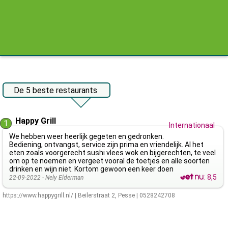
De 5 beste restaurants
Happy Grill
1
Internationaal
We hebben weer heerlijk gegeten en gedronken.
Bediening, ontvangst, service zijn prima en vriendelijk. Al het
eten zoals voorgerecht sushi vlees wok en bijgerechten, te veel
om op te noemen en vergeet vooral de toetjes en alle soorten
drinken en wijn niet. Kortom gewoon een keer doen
:
8,5
22-09-2022 -
Nely Elderman
https://www.happygrill.nl/
|
Beilerstraat 2
,
Pesse
|
0528242708