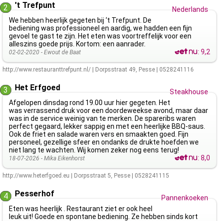
't Trefpunt
2
Nederlands
We hebben heerlijk gegeten bij ‘t Trefpunt. De
bediening was professioneel en aardig, we hadden een fijn
gevoel te gast te zijn. Het eten was voortreffelijk voor een
alleszins goede prijs. Kortom: een aanrader.
:
9,2
02-02-2020 -
Ewout de Baat
http://www.restauranttrefpunt.nl/
|
Dorpsstraat 49
,
Pesse
|
0528241116
Het Erfgoed
3
Steakhouse
Afgelopen dinsdag rond 19.00 uur hier gegeten. Het
was verrassend druk voor een doordeweekse avond, maar daar
was in de service weinig van te merken. De spareribs waren
perfect gegaard, lekker sappig en met een heerlijke BBQ-saus.
Ook de friet en salade waren vers en smaakten goed. Fijn
personeel, gezellige sfeer en ondanks de drukte hoefden we
niet lang te wachten. Wij komen zeker nog eens terug!
:
8,0
18-07-2026 -
Mika Eikenhorst
http://www.heterfgoed.eu
|
Dorpsstraat 5
,
Pesse
|
0528241115
Pesserhof
4
Pannenkoeken
Eten was heerlijk . Restaurant ziet er ook heel
leuk uit! Goede en spontane bediening. Ze hebben sinds kort