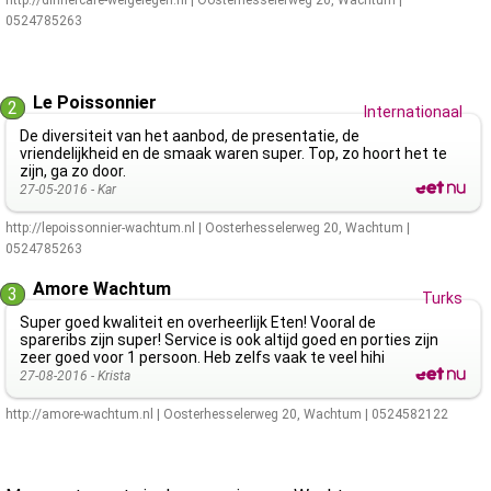
http://dinnercafe-welgelegen.nl
|
Oosterhesselerweg 20
,
Wachtum
|
0524785263
Le Poissonnier
2
Internationaal
De diversiteit van het aanbod, de presentatie, de
vriendelijkheid en de smaak waren super. Top, zo hoort het te
zijn, ga zo door.
27-05-2016 -
Kar
http://lepoissonnier-wachtum.nl
|
Oosterhesselerweg 20
,
Wachtum
|
0524785263
Amore Wachtum
3
Turks
Super goed kwaliteit en overheerlijk Eten! Vooral de
spareribs zijn super! Service is ook altijd goed en porties zijn
zeer goed voor 1 persoon. Heb zelfs vaak te veel hihi
27-08-2016 -
Krista
http://amore-wachtum.nl
|
Oosterhesselerweg 20
,
Wachtum
|
0524582122