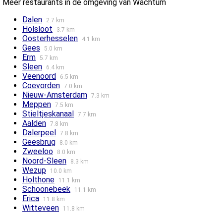
Meer restaurants in de omgeving van Wachtum
Dalen
2.7 km
Holsloot
3.7 km
Oosterhesselen
4.1 km
Gees
5.0 km
Erm
5.7 km
Sleen
6.4 km
Veenoord
6.5 km
Coevorden
7.0 km
Nieuw-Amsterdam
7.3 km
Meppen
7.5 km
Stieltjeskanaal
7.7 km
Aalden
7.8 km
Dalerpeel
7.8 km
Geesbrug
8.0 km
Zweeloo
8.0 km
Noord-Sleen
8.3 km
Wezup
10.0 km
Holthone
11.1 km
Schoonebeek
11.1 km
Erica
11.8 km
Witteveen
11.8 km
Emmen
12.0 km