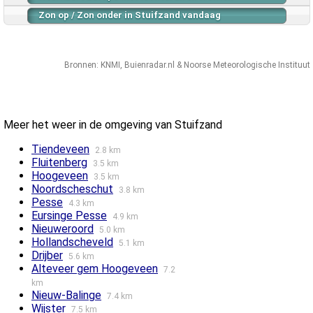
Zon op / Zon onder in Stuifzand vandaag
Bronnen:
KNMI
,
Buienradar.nl
&
Noorse Meteorologische Instituut
Meer het weer in de omgeving van Stuifzand
Tiendeveen
2.8 km
Fluitenberg
3.5 km
Hoogeveen
3.5 km
Noordscheschut
3.8 km
Pesse
4.3 km
Eursinge Pesse
4.9 km
Nieuweroord
5.0 km
Hollandscheveld
5.1 km
Drijber
5.6 km
Alteveer gem Hoogeveen
7.2
km
Nieuw-Balinge
7.4 km
Wijster
7.5 km