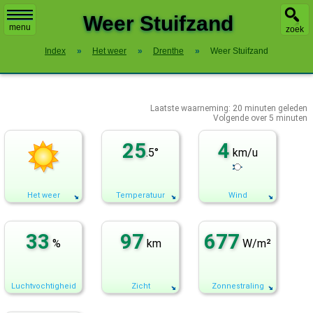
X
Weer Stuifzand
menu
zoek
Index
»
Het weer
»
Drenthe
»
Weer Stuifzand
Laatste waarneming:
20
minuten geleden
Volgende over
5 minuten
25
4
.5°
km/u
Het weer
Temperatuur
Wind
33
97
677
%
km
W/m²
Luchtvochtigheid
Zicht
Zonnestraling