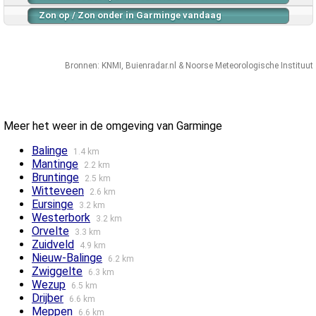
Zon op / Zon onder in Garminge vandaag
Bronnen:
KNMI
,
Buienradar.nl
&
Noorse Meteorologische Instituut
Meer het weer in de omgeving van Garminge
Balinge
1.4 km
Mantinge
2.2 km
Bruntinge
2.5 km
Witteveen
2.6 km
Eursinge
3.2 km
Westerbork
3.2 km
Orvelte
3.3 km
Zuidveld
4.9 km
Nieuw-Balinge
6.2 km
Zwiggelte
6.3 km
Wezup
6.5 km
Drijber
6.6 km
Meppen
6.6 km