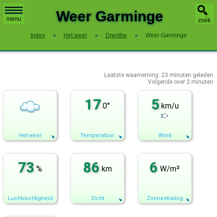
X
Weer Garminge
menu
zoek
Index
»
Het weer
»
Drenthe
»
Weer Garminge
Laatste waarneming:
23
minuten geleden
Volgende over
2 minuten
17
5
.0°
km/u
Het weer
Temperatuur
Wind
73
86
6
%
km
W/m²
Luchtvochtigheid
Zicht
Zonnestraling