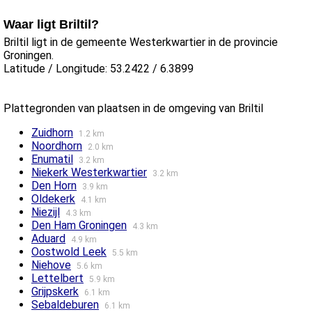
Waar ligt Briltil?
Briltil ligt in de gemeente Westerkwartier in de provincie
Groningen.
Latitude / Longitude: 53.2422 / 6.3899
Plattegronden van plaatsen in de omgeving van Briltil
Zuidhorn
1.2 km
Noordhorn
2.0 km
Enumatil
3.2 km
Niekerk Westerkwartier
3.2 km
Den Horn
3.9 km
Oldekerk
4.1 km
Niezijl
4.3 km
Den Ham Groningen
4.3 km
Aduard
4.9 km
Oostwold Leek
5.5 km
Niehove
5.6 km
Lettelbert
5.9 km
Grijpskerk
6.1 km
Sebaldeburen
6.1 km