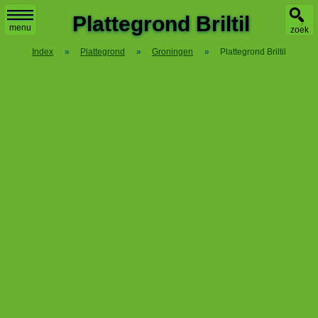
X
Plattegrond Briltil
menu
zoek
Index
»
Plattegrond
»
Groningen
»
Plattegrond Briltil