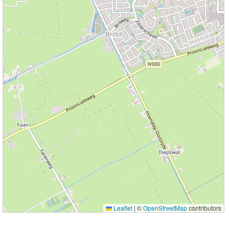
Leaflet
|
©
OpenStreetMap
contributors