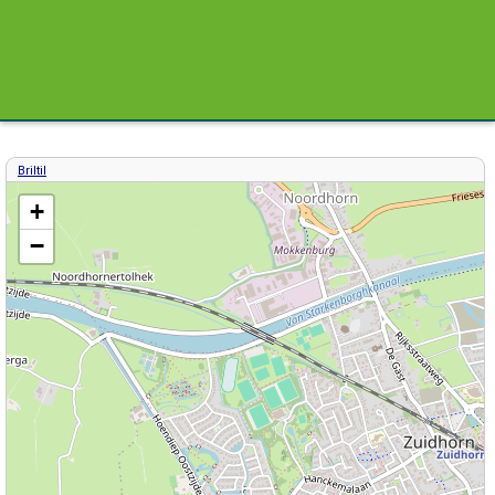
Briltil
Kaart / Plattegrond Briltil centrum
+
−