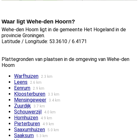
Waar ligt Wehe-den Hoorn?
Wehe-den Hoorn ligt in de gemeente Het Hogeland in de
provincie Groningen.
Latitude / Longitude: 53.3610 / 6.4171
Plattegronden van plaatsen in de omgeving van Wehe-den
Hoorn
Warfhuizen
2.3 km
Leens
2.6 km
Eenrum
2.9 km
Kloosterburen
3.3 km
Mensingeweer
3.4 km
Zuurdijk
3.7 km
Schouwerzijl
4.0 km
Hornhuizen
4.9 km
Pieterburen
4.9 km
Saaxumhuizen
5.0 km
Saaksum
5.3 km