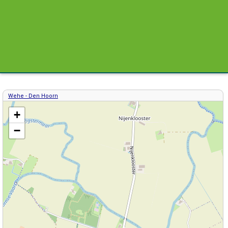
Wehe - Den Hoorn
Kaart / Plattegrond Wehe-den Hoorn centrum
+
−