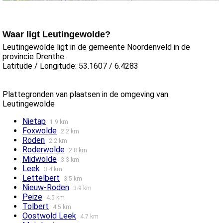
Waar ligt Leutingewolde?
Leutingewolde ligt in de gemeente Noordenveld in de
provincie Drenthe.
Latitude / Longitude: 53.1607 / 6.4283
Plattegronden van plaatsen in de omgeving van
Leutingewolde
Nietap
1.9 km
Foxwolde
2.2 km
Roden
2.2 km
Roderwolde
2.8 km
Midwolde
3.3 km
Leek
3.4 km
Lettelbert
3.5 km
Nieuw-Roden
3.9 km
Peize
4.5 km
Tolbert
4.5 km
Oostwold Leek
4.7 km