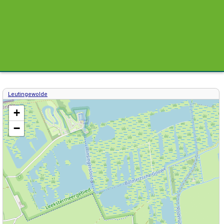
Leutingewolde
Kaart / Plattegrond Leutingewolde centrum
+
−