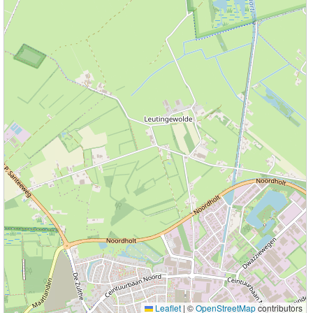
Leaflet
|
©
OpenStreetMap
contributors