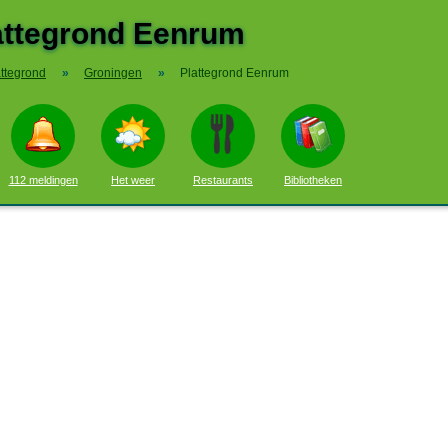
attegrond Eenrum
attegrond
»
Groningen
»
Plattegrond Eenrum
112 meldingen
Het weer
Restaurants
Bibliotheken