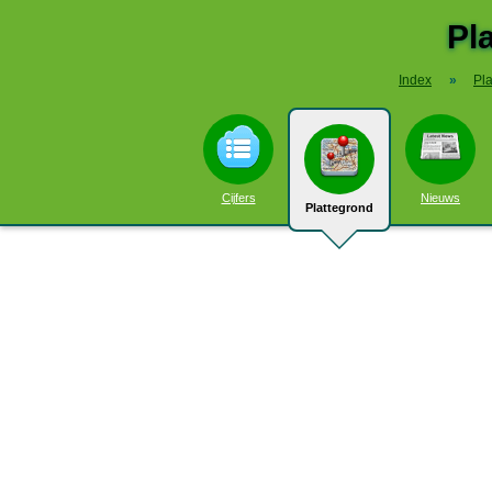
Pl
Index
»
Pl
Cijfers
Nieuws
Plattegrond