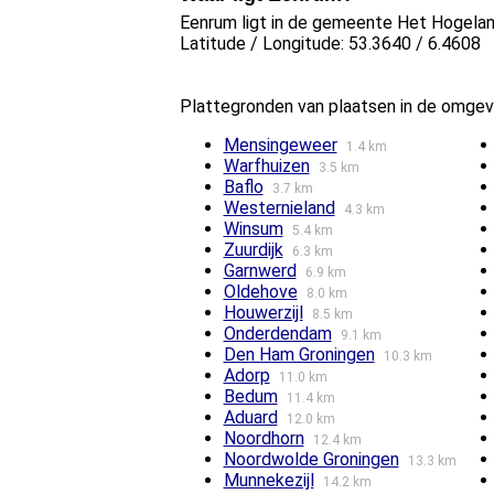
Eenrum ligt in de gemeente Het Hogeland
Latitude / Longitude: 53.3640 / 6.4608
Plattegronden van plaatsen in de omgev
Mensingeweer
1.4 km
Warfhuizen
3.5 km
Baflo
3.7 km
Westernieland
4.3 km
Winsum
5.4 km
Zuurdijk
6.3 km
Garnwerd
6.9 km
Oldehove
8.0 km
Houwerzijl
8.5 km
Onderdendam
9.1 km
Den Ham Groningen
10.3 km
Adorp
11.0 km
Bedum
11.4 km
Aduard
12.0 km
Noordhorn
12.4 km
Noordwolde Groningen
13.3 km
Munnekezijl
14.2 km