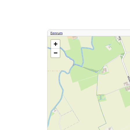
Eenrum
Kaart / Plattegrond Eenrum centrum
+
−