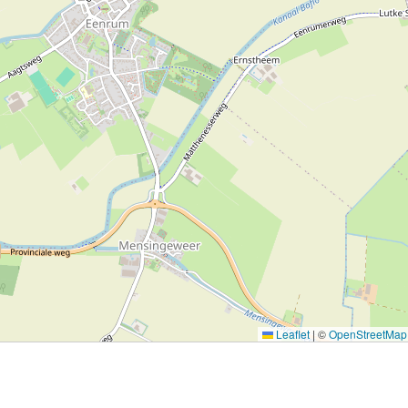
Leaflet
|
©
OpenStreetMap