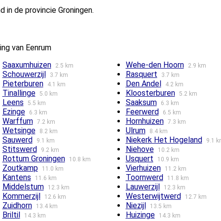
 in de provincie Groningen.
ing van Eenrum
Saaxumhuizen
Wehe-den Hoorn
2.5 km
2.9 km
Schouwerzijl
Rasquert
3.7 km
3.7 km
Pieterburen
Den Andel
4.1 km
4.2 km
Tinallinge
Kloosterburen
5.0 km
5.2 km
Leens
Saaksum
5.5 km
6.3 km
Ezinge
Feerwerd
6.3 km
6.5 km
Warffum
Hornhuizen
7.2 km
7.3 km
Wetsinge
Ulrum
8.2 km
8.4 km
Sauwerd
Niekerk Het Hogeland
9.1 km
9.1 
Stitswerd
Niehove
9.2 km
10.2 km
Rottum Groningen
Usquert
10.8 km
10.9 km
Zoutkamp
Vierhuizen
11.0 km
11.2 km
Kantens
Toornwerd
11.6 km
11.8 km
Middelstum
Lauwerzijl
12.3 km
12.3 km
Kommerzijl
Westerwijtwerd
12.6 km
12.7 km
Zuidhorn
Niezijl
13.4 km
13.5 km
Briltil
Huizinge
14.3 km
14.3 km