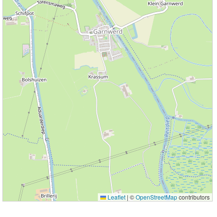
Leaflet
|
©
OpenStreetMap
contributors