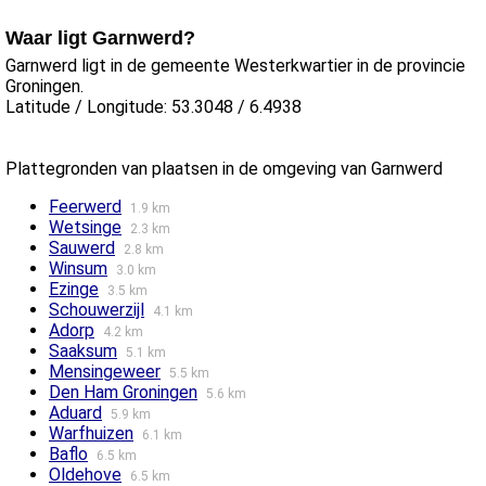
Waar ligt Garnwerd?
Garnwerd ligt in de gemeente Westerkwartier in de provincie
Groningen.
Latitude / Longitude: 53.3048 / 6.4938
Plattegronden van plaatsen in de omgeving van Garnwerd
Feerwerd
1.9 km
Wetsinge
2.3 km
Sauwerd
2.8 km
Winsum
3.0 km
Ezinge
3.5 km
Schouwerzijl
4.1 km
Adorp
4.2 km
Saaksum
5.1 km
Mensingeweer
5.5 km
Den Ham Groningen
5.6 km
Aduard
5.9 km
Warfhuizen
6.1 km
Baflo
6.5 km
Oldehove
6.5 km