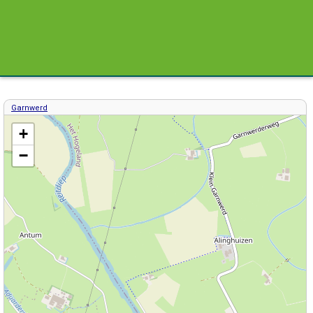
Garnwerd
Kaart / Plattegrond Garnwerd centrum
+
−