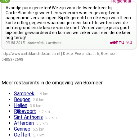
Regionaal
Avondje puur genieten! We zijn voor de tweede keer bij
Carte Blanche geweest en wederom was er gezorgd voor
aangename verrassingen. Bij elk gerecht en elke wijn wordt een
korte uitleg gegeven waardoor je meer komt te weten over de
achtergrond en de keuze van de chef. Verder voel je je als gast
bijzonder gewaardeerd en komen we zeker voor een derde keer
nog terug!
:
9,0
03-08-2015 -
Annemieke Lavrijssen
http://www.carteblancheboxmeer.nl
|
Dokter Peelenstraat 6
,
Boxmeer
|
0485372698
Meer restaurants in de omgeving van Boxmeer
Sambeek
1.9 km
Beugen
2.8 km
Heijen
3.8 km
Rijkevoort
4.2 km
Sint Anthonis
5.0 km
Afferden
5.0 km
Gennep
5.5 km
Oeffelt
5.7 km