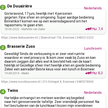
De Douairière
2
Nederlands
Gisteravond, 17 juni, heerlijk met 4 personen
gegeten. Fijne sfeer en omgeving. Super aardige bediening.
Binnenkort komen we op een woensdagavond om het
tapasmenu te gaan eten.
:
7,4
18-06-2022 -
Mathilde van Dalen
https://www.dedouairiere.nl/
|
Steenstraat 156
,
Boxmeer
|
0485212223
Brasserie Zuss
3
Lunchroom
Geweldig! Sinds de verbouwing is er zeer veel ruimte
waardoor er veel privacy is. Ik kom zeer vaak bij Zuss en kan
daarom zeggen dat alles wat ik besteld heb van de kaart
héérlijk is! Gezellige sfeer met heerlijk eten en goede bediening.
Zeker een aanrader! Beste keus voor een lunch in Boxmeer.
:
8,3
19-08-2014 -
Maike
https://www.zussbrasserie.nl/
|
D'n Entrepot 8
,
Boxmeer
|
0485578060
Twins
4
Nederlands
Hartelijke ontvangst en meteen werden wij begeleid
naar het gereserveerde tafeltje. Zeer vriendelijk personeel. Na
het bestuderen van de lunchkaart kozen mijn vriendinnen