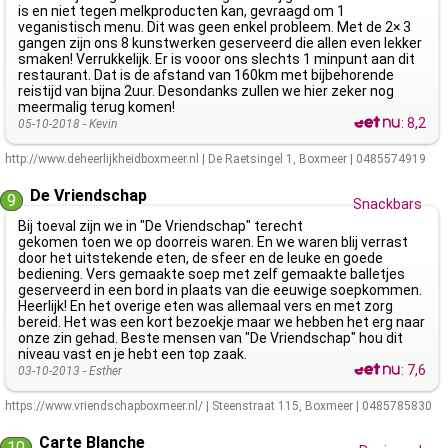
is en niet tegen melkproducten kan, gevraagd om 1
veganistisch menu. Dit was geen enkel probleem. Met de 2× 3
gangen zijn ons 8 kunstwerken geserveerd die allen even lekker
smaken! Verrukkelijk. Er is vooor ons slechts 1 minpunt aan dit
restaurant. Dat is de afstand van 160km met bijbehorende
reistijd van bijna 2uur. Desondanks zullen we hier zeker nog
meermalig terug komen!
:
8,2
05-10-2018 -
Kevin
http://www.deheerlijkheidboxmeer.nl
|
De Raetsingel 1
,
Boxmeer
|
0485574919
De Vriendschap
9
Snackbars
Bij toeval zijn we in "De Vriendschap" terecht
gekomen toen we op doorreis waren. En we waren blij verrast
door het uitstekende eten, de sfeer en de leuke en goede
bediening. Vers gemaakte soep met zelf gemaakte balletjes
geserveerd in een bord in plaats van die eeuwige soepkommen.
Heerlijk! En het overige eten was allemaal vers en met zorg
bereid. Het was een kort bezoekje maar we hebben het erg naar
onze zin gehad. Beste mensen van "De Vriendschap" hou dit
niveau vast en je hebt een top zaak.
:
7,6
03-10-2013 -
Esther
https://www.vriendschapboxmeer.nl/
|
Steenstraat 115
,
Boxmeer
|
0485785830
Carte Blanche
10