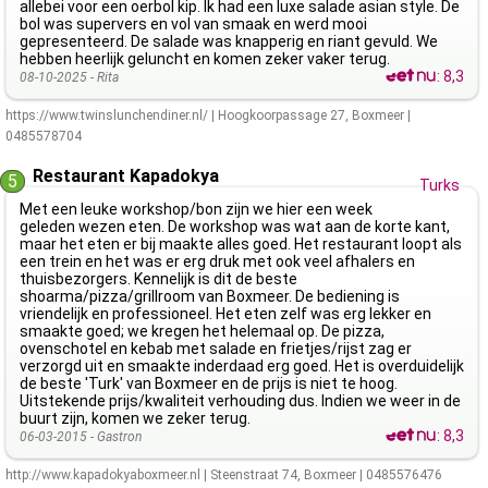
allebei voor een oerbol kip. Ik had een luxe salade asian style. De
bol was supervers en vol van smaak en werd mooi
gepresenteerd. De salade was knapperig en riant gevuld. We
hebben heerlijk geluncht en komen zeker vaker terug.
:
8,3
08-10-2025 -
Rita
https://www.twinslunchendiner.nl/
|
Hoogkoorpassage 27
,
Boxmeer
|
0485578704
Restaurant Kapadokya
5
Turks
Met een leuke workshop/bon zijn we hier een week
geleden wezen eten. De workshop was wat aan de korte kant,
maar het eten er bij maakte alles goed. Het restaurant loopt als
een trein en het was er erg druk met ook veel afhalers en
thuisbezorgers. Kennelijk is dit de beste
shoarma/pizza/grillroom van Boxmeer. De bediening is
vriendelijk en professioneel. Het eten zelf was erg lekker en
smaakte goed; we kregen het helemaal op. De pizza,
ovenschotel en kebab met salade en frietjes/rijst zag er
verzorgd uit en smaakte inderdaad erg goed. Het is overduidelijk
de beste 'Turk' van Boxmeer en de prijs is niet te hoog.
Uitstekende prijs/kwaliteit verhouding dus. Indien we weer in de
buurt zijn, komen we zeker terug.
:
8,3
06-03-2015 -
Gastron
http://www.kapadokyaboxmeer.nl
|
Steenstraat 74
,
Boxmeer
|
0485576476