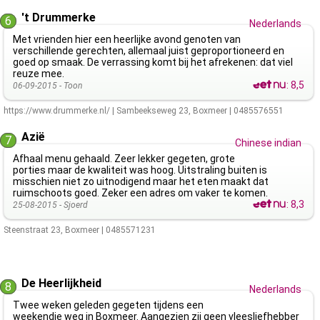
't Drummerke
6
Nederlands
Met vrienden hier een heerlijke avond genoten van
verschillende gerechten, allemaal juist geproportioneerd en
goed op smaak. De verrassing komt bij het afrekenen: dat viel
reuze mee.
:
8,5
06-09-2015 -
Toon
https://www.drummerke.nl/
|
Sambeekseweg 23
,
Boxmeer
|
0485576551
Azië
7
Chinese indian
Afhaal menu gehaald. Zeer lekker gegeten, grote
porties maar de kwaliteit was hoog. Uitstraling buiten is
misschien niet zo uitnodigend maar het eten maakt dat
ruimschoots goed. Zeker een adres om vaker te komen.
:
8,3
25-08-2015 -
Sjoerd
Steenstraat 23
,
Boxmeer
|
0485571231
De Heerlijkheid
8
Nederlands
Twee weken geleden gegeten tijdens een
weekendje weg in Boxmeer. Aangezien zij geen vleesliefhebber