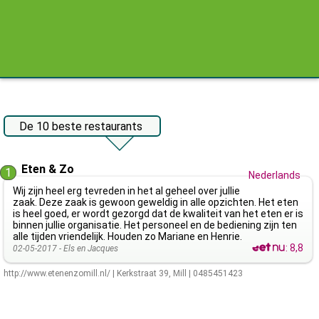
De 10 beste restaurants
Eten & Zo
1
Nederlands
Wij zijn heel erg tevreden in het al geheel over jullie
zaak. Deze zaak is gewoon geweldig in alle opzichten. Het eten
is heel goed, er wordt gezorgd dat de kwaliteit van het eten er is
binnen jullie organisatie. Het personeel en de bediening zijn ten
alle tijden vriendelijk. Houden zo Mariane en Henrie.
:
8,8
02-05-2017 -
Els en Jacques
http://www.etenenzomill.nl/
|
Kerkstraat 39
,
Mill
|
0485451423