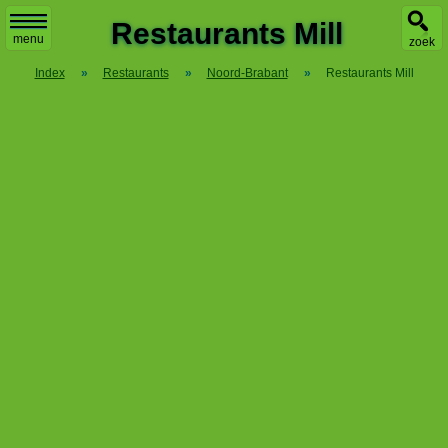
X
Restaurants Mill
menu
zoek
Index
»
Restaurants
»
Noord-Brabant
»
Restaurants Mill