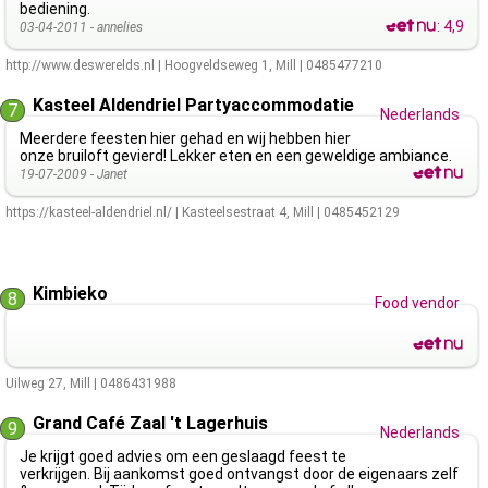
bediening.
:
4,9
03-04-2011 -
annelies
http://www.deswerelds.nl
|
Hoogveldseweg 1
,
Mill
|
0485477210
Kasteel Aldendriel Partyaccommodatie
7
Nederlands
Meerdere feesten hier gehad en wij hebben hier
onze bruiloft gevierd! Lekker eten en een geweldige ambiance.
19-07-2009 -
Janet
https://kasteel-aldendriel.nl/
|
Kasteelsestraat 4
,
Mill
|
0485452129
Kimbieko
8
Food vendor
Uilweg 27
,
Mill
|
0486431988
Grand Café Zaal 't Lagerhuis
9
Nederlands
Je krijgt goed advies om een geslaagd feest te
verkrijgen. Bij aankomst goed ontvangst door de eigenaars zelf