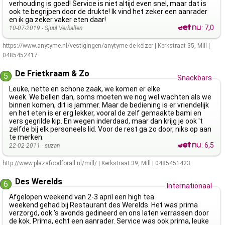
verhouding is goed! Service is niet altijd even snel, maar dat is
ook te begrijpen door de drukte! Ik vind het zeker een aanrader
en ik ga zeker vaker eten daar!
:
7,0
10-07-2019 -
Sjuul Verhallen
https://www.anytyme.nl/vestigingen/anytyme-de-keizer
|
Kerkstraat 35
,
Mill
|
0485452417
De Frietkraam & Zo
5
Snackbars
Leuke, nette en schone zaak, we komen er elke
week. We bellen dan, soms moeten we nog wel wachten als we
binnen komen, dit is jammer. Maar de bediening is er vriendelijk
en het eten is er erg lekker, vooral de zelf gemaakte bami en
vers gegrilde kip. En wegen inderdaad, maar dan krijg je ook 't
zelfde bij elk personeels lid. Voor de rest ga zo door, niks op aan
te merken.
:
6,5
22-02-2011 -
suzan
http://www.plazafoodforall.nl/mill/
|
Kerkstraat 39
,
Mill
|
0485451423
Des Werelds
6
Internationaal
Afgelopen weekend van 2-3 april een high tea
weekend gehad bij Restaurant des Werelds. Het was prima
verzorgd, ook 's avonds gedineerd en ons laten verrassen door
de kok. Prima, echt een aanrader. Service was ook prima, leuke