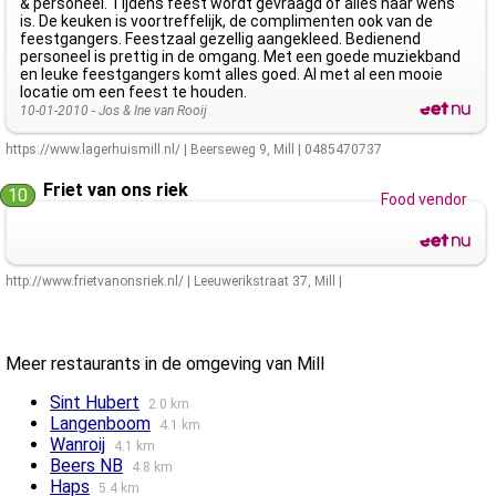
& personeel. Tijdens feest wordt gevraagd of alles naar wens
is. De keuken is voortreffelijk, de complimenten ook van de
feestgangers. Feestzaal gezellig aangekleed. Bedienend
personeel is prettig in de omgang. Met een goede muziekband
en leuke feestgangers komt alles goed. Al met al een mooie
locatie om een feest te houden.
10-01-2010 -
Jos & Ine van Rooij
https://www.lagerhuismill.nl/
|
Beerseweg 9
,
Mill
|
0485470737
Friet van ons riek
10
Food vendor
http://www.frietvanonsriek.nl/
|
Leeuwerikstraat 37
,
Mill
|
Meer restaurants in de omgeving van Mill
Sint Hubert
2.0 km
Langenboom
4.1 km
Wanroij
4.1 km
Beers NB
4.8 km
Haps
5.4 km