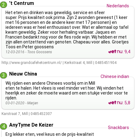
't Centrum
2
Nederlands
Het eten en drinken was geweldig, service en sfeer
super. Prijs kwaliteit ook prima. Zijn 2 avonden geweest (1 keer
met 16 personen en de andere keer met 17 personen) en
iedereen was er heel enthousiast over. Wat er allemaal op tafel
kwam geweldig. Zeker voor herhaling vatbaar. Jaques en
Francien bedankt nog voor de fles rode wijn. Wij hebben er met
zijn allen ontzettend van genoten. Chapeau voor alles. Groetjes
Toos en Peter goossens
:
9,4
12-03-2016 -
Toos Goossens
http://www.grandcafehetcentrum.nl/
|
Kerkstraat 4
,
Mill
|
0485451904
Nieuw China
3
Chinese indian
Wij rijden een andere Chinees voorbij om in Mill
eten te halen. Het vlees is veel minder vet hier. Wij vinden het
heerlijk en zeker de moeite waard om een stukje verder voor te
rijden.
:
5,8
03-01-2020 -
Marjan
Karstraat 7
,
Mill
|
0485452307
AnyTyme De Keizer
4
Snackbars
Erg lekker eten, veel keus en de prijs-kwaliteit