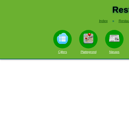
Res
Index
»
Restau
Cijfers
Plattegrond
Nieuws