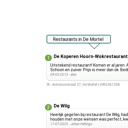
Restaurants in De Mortel
De Koperen Hoorn-Wokrestaurant
1
Uitstekend restaurant! Komen er al jaren. A
Schoon en zuiver. Prijs is meer dan ok. Bedi
09-03-2013 -
alex
St.- Antoniusstraat 27
,
De Mortel
|
0492361258
De Wilg
2
Heerlijk gegeten bij restaurant De Wilg, 
houden met onze wensen was perfect, kwa
17-07-2025 -
Johan Hellings