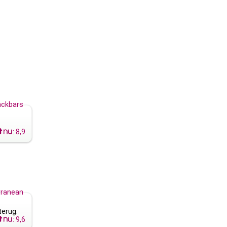
ckbars
:
8,9
rranean
erug.
:
9,6