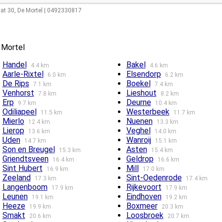
aat 30
,
De Mortel
|
0492330817
 Mortel
Handel
Bakel
4.4 km
4.6 km
Aarle-Rixtel
Elsendorp
6.0 km
6.2 km
De Rips
Boekel
7.1 km
7.4 km
Venhorst
Lieshout
7.8 km
8.2 km
Erp
Deurne
9.7 km
10.4 km
Odiliapeel
Westerbeek
11.5 km
11.7 km
Mierlo
Nuenen
12.4 km
13.3 km
Lierop
Veghel
13.6 km
14.0 km
Uden
Wanroij
14.7 km
15.1 km
Son en Breugel
Asten
15.3 km
15.4 km
Griendtsveen
Geldrop
16.4 km
16.6 km
Sint Hubert
Mill
16.9 km
17.0 km
Zeeland
Sint-Oedenrode
17.3 km
17.4 km
Langenboom
Rijkevoort
17.9 km
17.9 km
Leunen
Eindhoven
19.1 km
19.2 km
Heeze
Boxmeer
19.9 km
20.3 km
Smakt
Loosbroek
20.6 km
20.7 km