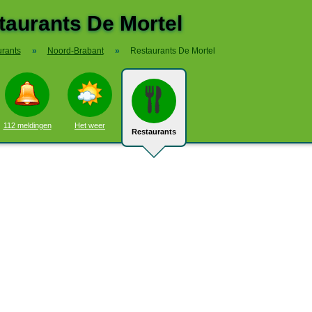
taurants De Mortel
rants
»
Noord-Brabant
»
Restaurants De Mortel
112 meldingen
Het weer
Restaurants