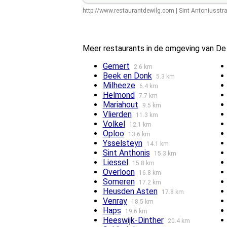
http://www.restaurantdewilg.com
|
Sint Antoniusstr
Meer restaurants in de omgeving van De
Gemert
2.6 km
Beek en Donk
5.3 km
Milheeze
6.4 km
Helmond
7.7 km
Mariahout
9.5 km
Vlierden
11.3 km
Volkel
12.1 km
Oploo
13.6 km
Ysselsteyn
14.1 km
Sint Anthonis
15.3 km
Liessel
15.8 km
Overloon
16.8 km
Someren
17.2 km
Heusden Asten
17.8 km
Venray
18.5 km
Haps
19.6 km
Heeswijk-Dinther
20.4 km