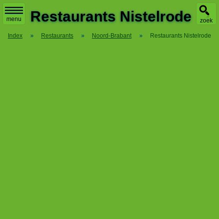
X
Restaurants Nistelrode
menu
zoek
Index
»
Restaurants
»
Noord-Brabant
»
Restaurants Nistelrode