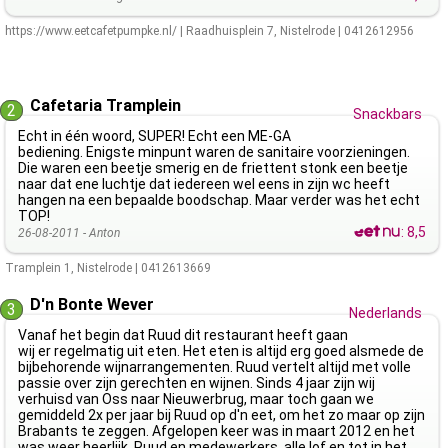
https://www.eetcafetpumpke.nl/
|
Raadhuisplein 7
,
Nistelrode
|
0412612956
Cafetaria Tramplein
2
Snackbars
Echt in één woord, SUPER! Echt een ME-GA
bediening. Enigste minpunt waren de sanitaire voorzieningen.
Die waren een beetje smerig en de friettent stonk een beetje
naar dat ene luchtje dat iedereen wel eens in zijn wc heeft
hangen na een bepaalde boodschap. Maar verder was het echt
TOP!
:
8,5
26-08-2011 -
Anton
Tramplein 1
,
Nistelrode
|
0412613669
D'n Bonte Wever
3
Nederlands
Vanaf het begin dat Ruud dit restaurant heeft gaan
wij er regelmatig uit eten. Het eten is altijd erg goed alsmede de
bijbehorende wijnarrangementen. Ruud vertelt altijd met volle
passie over zijn gerechten en wijnen. Sinds 4 jaar zijn wij
verhuisd van Oss naar Nieuwerbrug, maar toch gaan we
gemiddeld 2x per jaar bij Ruud op d'n eet, om het zo maar op zijn
Brabants te zeggen. Afgelopen keer was in maart 2012 en het
was weer heerlijk. Ruud en medewerkers, alle lof en tot in het