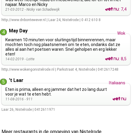
najaar. Marco en Nicky
:
7,4
21-03-2012 -
Nicky van Schadewijk
http://www.dnbontewever.nl
|
Laar 24
,
Nistelrode
|
0 412 610 8
May Day
4
Wok
Kwamen 10 minuten voor sluitingstijd binnenrennen, maar
mochten toch nog plaatsnemen om te eten, ondanks dat ze
alles al aan het poetsen waren. Snel geholpen en erg lekker
eten!
:
8,5
14-02-2019 -
Lotte
http://www.wokengonistelrode.nl
|
Parkstraat 4
,
Nistelrode
|
0412617248
't Laar
5
Italiaans
Eten is prima, alleen erg jammer dat het zo lang duurt
voor je wat te eten hebt.
11-08-2016 -
911
Laar 26
,
Nistelrode
|
0412611971
Meer restaurants in de omgeving van Nistelrode