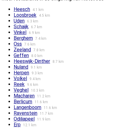
Heesch
4.1 km
Loosbroek
4.5 km
Uden
6.3 km
Schaijk
6.7 km
Vinkel
6.9 km
Berghem
7.4 km
Oss
7.6 km
Zeeland
7.8 km
Geffen
8.0 km
Heeswijk-Dinther
8.7 km
Nuland
9.1 km
Herpen
9.3 km
Volkel
9.4 km
Reek
9.6 km
Veghel
10.3 km
Macharen
11.2 km
Berlicum
11.6 km
Langenboom
11.6 km
Ravenstein
11.7 km
Odiliapeel
11.9 km
Erp
12.1 km
Velp Noord-Brabant
12.4 km